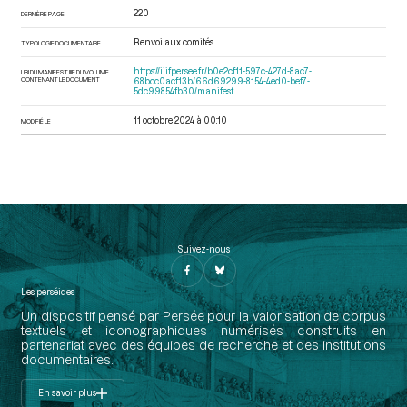
220
DERNIÈRE PAGE
Renvoi aux comités
TYPOLOGIE DOCUMENTAIRE
https://iiif.persee.fr/b0e2cf11-597c-427d-8ac7-
URI DU MANIFEST IIIF DU VOLUME
CONTENANT LE DOCUMENT
68bcc0acf13b/66d69299-8154-4ed0-bef7-
5dc99854fb30/manifest
11 octobre 2024 à 00:10
MODIFIÉ LE
Suivez-nous
Les perséides
Un dispositif pensé par Persée pour la valorisation de corpus
textuels et iconographiques numérisés construits en
partenariat avec des équipes de recherche et des institutions
documentaires.
En savoir plus