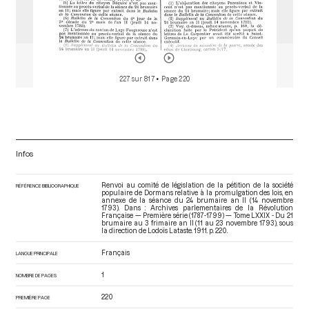
227 sur 817
• Page 220
Infos
Renvoi au comité de législation de la pétition de la société
RÉFÉRENCE BIBLIOGRAPHIQUE
populaire de Dormans relative à la promulgation des lois, en
annexe de la séance du 24 brumaire an II (14 novembre
1793). Dans : Archives parlementaires de la Révolution
Française — Première série (1787-1799) — Tome LXXIX - Du 21
brumaire au 3 frimaire an II (11 au 23 novembre 1793)
, sous
la direction de Lodoïs Lataste. 1911. p. 220.
Français
LANGUE PRINCIPALE
1
NOMBRE DE PAGES
220
PREMIÈRE PAGE