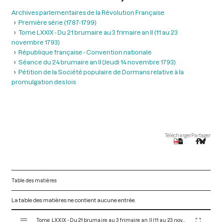
Archives parlementaires de la Révolution Française
Première série (1787-1799)
Tome LXXIX - Du 21 brumaire au 3 frimaire an II (11 au 23
novembre 1793)
République française - Convention nationale
Séance du 24 brumaire an II (Jeudi 14 novembre 1793)
Pétition de la Société populaire de Dormans relative à la
promulgation des lois
Télécharger
Partager
Table des matières
La table des matières ne contient aucune entrée.
V
Tome LXXIX - Du 21 brumaire au 3 frimaire an II (11 au 23 novembre 1793)