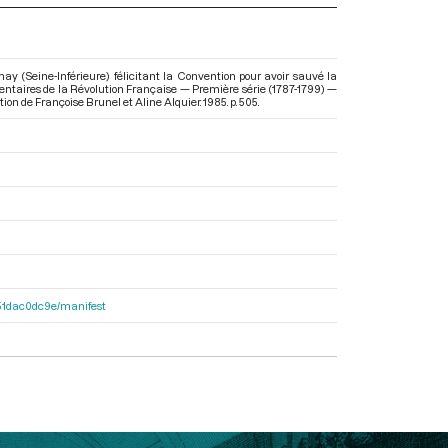
y (Seine-Inférieure) félicitant la Convention pour avoir sauvé la
ementaires de la Révolution Française — Première série (1787-1799) —
ction de Françoise Brunel et Aline Alquier. 1985. p. 505.
4251dac0dc9e/manifest