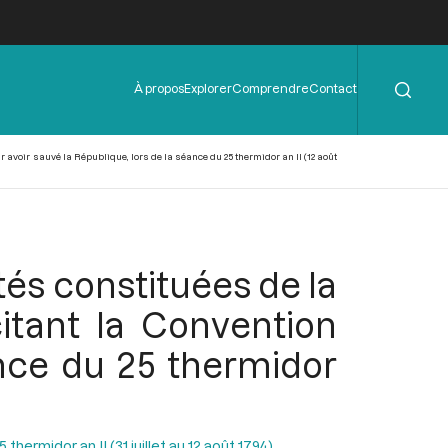
Rechercher
Menu
À propos
Explorer
Comprendre
Contact
de
l'en-
tête
avoir sauvé la République, lors de la séance du 25 thermidor an II (12 août
és constituées de la
itant la Convention
ance du 25 thermidor
hermidor an II (31 juillet au 12 août 1794)