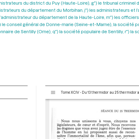
nistrateurs du district du Puy (Haute-Loire), g") le tribunal crimine
istrateurs du département du Morbihan, j") les administrateurs et l’
) l’administrateur du département de la Haute-Loire, m") les offici
n") le conseil général de Donne-marie (Seine-et-Marne), la société 
nnaire de Sentilly (Orne), q") la société populaire de Sentilly, r")
V
Tome XCIV - Du 13 thermidor au 25 thermidor an I
i
s
u
a
l
i
s