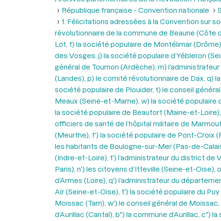
République française - Convention nationale
S
1. Félicitations adressées à la Convention sur so
révolutionnaire de la commune de Beaune (Côte d’Or
Lot, f) la société populaire de Montélimar (Drôme),
des Vosges, j) la société populaire d’Yébleron (Sei
général de Tournon (Ardèche), m) l’administrateur 
(Landes), p) le comité révolutionnaire de Dax, q) la
société populaire de Plouider, t) le conseil généra
Meaux (Seine-et-Marne), w) la société populaire de
la société populaire de Beaufort (Maine-et-Loire), a
officiers de santé de l’hôpital militaire de Marmout
(Meurthe), f') la société populaire de Pont-Croix (
les habitants de Boulogne-sur-Mer (Pas-de-Calais), 
(Indre-et-Loire), 1') l’administrateur du district 
Paris), n') les citoyens d’Itteville (Seine-et-Oise)
d’Armes (Loire), q') l’administrateur du départemen
Air (Seine-et-Oise), t') la société populaire du Pu
Moissac (Tarn), w') le conseil général de Moissac
d’Aurillac (Cantal), b") la commune d’Aurillac, c") 