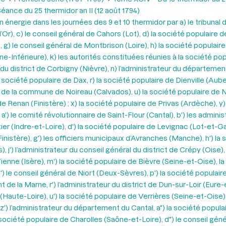
éance du 25 thermidor an II (12 août 1794)
n énergie dans les journées des 9 et 10 thermidor par a) le tribunal d
), c) le conseil général de Cahors (Lot), d) la société populaire d
 g) le conseil général de Montbrison (Loire), h) la société populai
ne-Inférieure), k) les autorités constituées réunies à la société pop
du district de Corbigny (Nièvre), n) l’administrateur du département
 société populaire de Dax, r) la société populaire de Dienville (Aube
l de la commune de Noireau (Calvados), u) la société populaire de No
 Renan (Finistère) ; x) la société populaire de Privas (Ardèche), y)
') le comité révolutionnaire de Saint-Flour (Cantal), b') les administ
ier (Indre-et-Loire), d') la société populaire de Levignac (Lot-et-Gar
Finistère), g') les officiers municipaux d’Avranches (Manche), h') la
j') l’administrateur du conseil général du district de Crépy (Oise), 
de Vienne (Isère), m') la société populaire de Bièvre (Seine-et-Oise)
, o') le conseil général de Niort (Deux-Sèvres), p') la société popul
t de la Marne, r') l’administrateur du district de Dun-sur-Loir (Eure
y (Haute-Loire), u') la société populaire de Verrières (Seine-et-Ois
, z') l’administrateur du département du Cantal, a") la société po
la société populaire de Charolles (Saône-et-Loire), d") le conseil gén