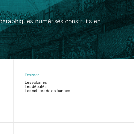
onographiques numérisés construits en
Explorer
Les volumes
Les députés
Les cahiers de doléances