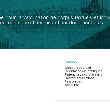
ée pour la valorisation de corpus textuels et ic
de recherche et des institutions documentaires.
À propos
Objectifs du projet
Orientations scientifiques
Partenaires institutionnels
Contributeurs-trices
Ressources
Actualités
Menu
du
pied