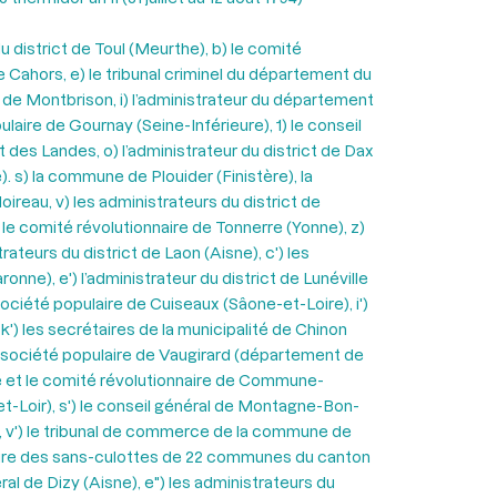
u district de Toul (Meurthe), b) le comité
e Cahors, e) le tribunal criminel du département du
re de Montbrison, i) l’administrateur du département
ulaire de Gournay (Seine-Inférieure), 1) le conseil
 des Landes, o) l’administrateur du district de Dax
). s) la commune de Plouider (Finistère), la
ireau, v) les administrateurs du district de
 le comité révolutionnaire de Tonnerre (Yonne), z)
rateurs du district de Laon (Aisne), c') les
onne), e') l’administrateur du district de Lunéville
 société populaire de Cuiseaux (Sâone-et-Loire), i')
k') les secrétaires de la municipalité de Chinon
, la société populaire de Vaugirard (département de
aire et le comité révolutionnaire de Commune-
-et-Loir), s') le conseil général de Montagne-Bon-
e), v') le tribunal de commerce de la commune de
pulaire des sans-culottes de 22 communes du canton
éral de Dizy (Aisne), e") les administrateurs du