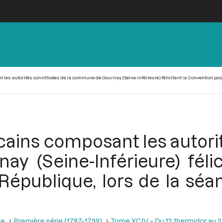
s autorités constituées de la commune de Gournay (Seine-Inférieure) félicitant la Convention pour 
cains composant les autorit
 (Seine-Inférieure) félic
 République, lors de la sé
se
Première série (1787-1799)
Tome XCIV - Du 13 thermidor au 25 t