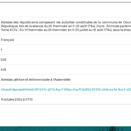
Adresse des républicains composant les autorités constituées de la commune de Gourna
République, lors de la séance du 25 thermidor an II (12 août 1794). Dans : Archives parl
Tome XCIV - Du 13 thermidor au 25 thermidor an II (31 juillet au 12 août 1794)
, sous la dire
Français
1
505
505
Adresse, pétition et lettre envoyée à l’Assemblée
https://iiif.persee.fr/b0e2cf11-597c-427d-8ac7-68bcc0acf13b/85d39319-c2db-4a3d-8ce3-
11 octobre 2024 à 07:10