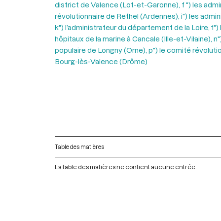
district de Valence (Lot-et-Garonne), f ") les admi
révolutionnaire de Rethel (Ardennes), i") les admin
k") l’administrateur du département de la Loire, 1"
hôpitaux de la marine à Cancale (Ille-et-Vilaine), 
populaire de Longny (Orne), p") le comité révolutio
Bourg-lès-Valence (Drôme)
Table des matières
La table des matières ne contient aucune entrée.