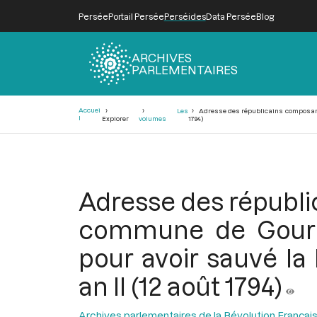
Persée
Portail Persée
Perséides
Data Persée
Blog
ARCHIVES
PARLEMENTAIRES
Fil
Accuei
Les
Adresse des républicains composant le
d'Ariane
l
Explorer
volumes
1794)
Adresse des républi
commune de Gournay
pour avoir sauvé la
an II (12 août 1794)
Archives parlementaires de la Révolution Françai