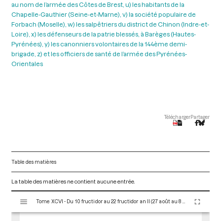
au nom de l’armée des Côtes de Brest, u) les habitants de la
Chapelle-Gauthier (Seine-et-Marne), v) la société populaire de
Forbach (Moselle), w) les salpêtriers du district de Chinon (Indre-et-
Loire), x) les défenseurs de la patrie blessés, à Barèges (Hautes-
Pyrénées), y) les canonniers volontaires de la 144ème demi-
brigade, z) et les officiers de santé de l’armée des Pyrénées-
Orientales
Télécharger
Partager
Table des matières
La table des matières ne contient aucune entrée.
V
Tome XCVI - Du 10 fructidor au 22 fructidor an II (27 août au 8 septembre 1794)
i
s