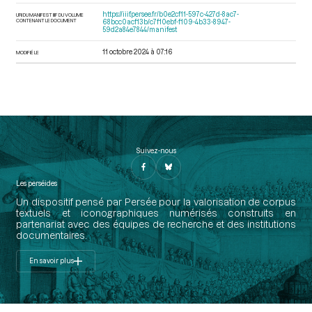
https://iiif.persee.fr/b0e2cf11-597c-427d-8ac7-
URI DU MANIFEST IIIF DU VOLUME
CONTENANT LE DOCUMENT
68bcc0acf13b/c7f10ebf-f109-4b33-8947-
59d2a84e7844/manifest
11 octobre 2024 à 07:16
MODIFIÉ LE
Suivez-nous
Les perséides
Un dispositif pensé par Persée pour la valorisation de corpus
textuels et iconographiques numérisés construits en
partenariat avec des équipes de recherche et des institutions
documentaires.
En savoir plus