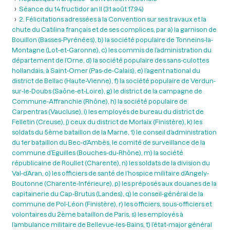
Séance du 14 fructidor an II (31 août 1794)
2. Félicitations adressées à la Convention sur ses travaux et la
chute du Catilina français et de ses complices, par a) la garnison de
Bouillon (Basses-Pyrénées), b) la société populaire de Tonneins-la-
Montagne (Lot-et-Garonne), c) les commis de l’administration du
département de l’Orne, d) la société populaire des sans-culottes
hollandais, à Saint-Omer (Pas-de-Calais), e) l’agent national du
district de Bellac (Haute-Vienne), f) la société populaire de Verdun-
sur-le-Doubs (Saône-et-Loire), g) le district de la campagne de
Commune-Affranchie (Rhône), h) la société populaire de
Carpentras (Vaucluse), i) les employés de bureau du district de
Felletin (Creuse), j) ceux du district de Morlaix (Finistère), k) les
soldats du 5ème bataillon de la Marne, 1) le conseil d’administration
du 1er bataillon du Bec-d’Ambès, le comité de surveillance de la
commune d’Eguilles (Bouches-du-Rhône), m) la société
républicaine de Roullet (Charente), n) les soldats de la division du
Val-d’Aran, o) les officiers de santé de l’hospice militaire d’Angely-
Boutonne (Charente-Inférieure), p) les préposés aux douanes de la
capitainerie du Cap-Brutus (Landes), q) le conseil-général de la
commune de Pol-Léon (Finistère), r) les officiers, sous-officiers et
volontaires du 2ème bataillon de Paris, s) les employés à
l’ambulance militaire de Bellevue-les-Bains, t) l’état-major général