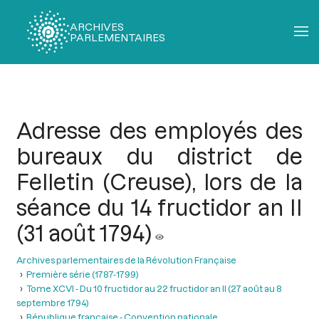
ARCHIVES
PARLEMENTAIRES
Fil
d'Ariane
Adresse des employés des
bureaux du district de
Felletin (Creuse), lors de la
séance du 14 fructidor an II
(31 août 1794)
Archives parlementaires de la Révolution Française
Première série (1787-1799)
Tome XCVI - Du 10 fructidor au 22 fructidor an II (27 août au 8
septembre 1794)
République française - Convention nationale