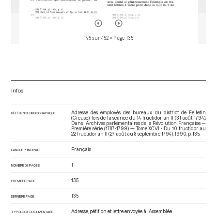
145 sur 452
• Page 135
Infos
Adresse des employés des bureaux du district de Felletin
RÉFÉRENCE BIBLIOGRAPHIQUE
(Creuse), lors de la séance du 14 fructidor an II (31 août 1794).
Dans : Archives parlementaires de la Révolution Française —
Première série (1787-1799) — Tome XCVI - Du 10 fructidor au
22 fructidor an II (27 août au 8 septembre 1794)
. 1990. p. 135.
Français
LANGUE PRINCIPALE
1
NOMBRE DE PAGES
135
PREMIÈRE PAGE
135
DERNIÈRE PAGE
Adresse, pétition et lettre envoyée à l’Assemblée
TYPOLOGIE DOCUMENTAIRE