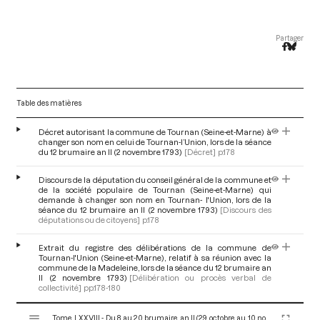
Partager
Table des matières
Décret autorisant la commune de Tournan (Seine-et-Marne) à
changer son nom en celui de Tournan-l’Union, lors de la séance
du 12 brumaire an II (2 novembre 1793)
[Décret]
p.178
Discours de la députation du conseil général de la commune et
de la société populaire de Tournan (Seine-et-Marne) qui
demande à changer son nom en Tournan- l'Union, lors de la
séance du 12 brumaire an II (2 novembre 1793)
[Discours des
députations ou de citoyens]
p.178
Extrait du registre des délibérations de la commune de
Tournan-l'Union (Seine-et-Marne), relatif à sa réunion avec la
commune de la Madeleine, lors de la séance du 12 brumaire an
II (2 novembre 1793)
[Délibération ou procès verbal de
collectivité]
pp.178-180
V
Extrait du registre des délibérations du conseil général de
Tome LXXVIII - Du 8 au 20 brumaire an II (29 octobre au 10 novembre 1793)