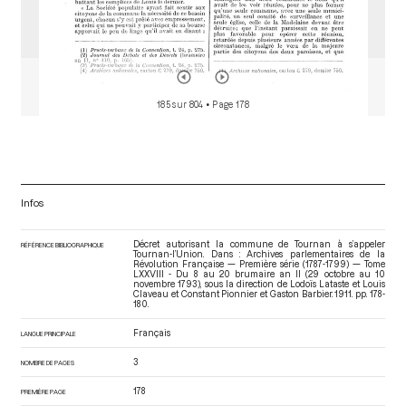
185 sur 804
• Page 178
Infos
Décret autorisant la commune de Tournan à s’appeler
RÉFÉRENCE BIBLIOGRAPHIQUE
Tournan-l’Union. Dans : Archives parlementaires de la
Révolution Française — Première série (1787-1799) — Tome
LXXVIII - Du 8 au 20 brumaire an II (29 octobre au 10
novembre 1793)
, sous la direction de Lodoïs Lataste et Louis
Claveau et Constant Pionnier et Gaston Barbier. 1911. pp. 178-
180.
Français
LANGUE PRINCIPALE
3
NOMBRE DE PAGES
178
PREMIÈRE PAGE