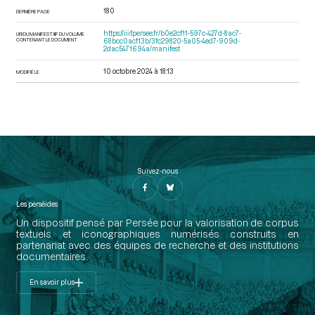
180
DERNIÈRE PAGE
https://iiif.persee.fr/b0e2cf11-597c-427d-8ac7-
URI DU MANIFEST IIIF DU VOLUME
CONTENANT LE DOCUMENT
68bcc0acf13b/3fc29820-5a05-4ed7-909d-
2dac5471694a/manifest
10 octobre 2024 à 18:13
MODIFIÉ LE
Suivez-nous
Les perséides
Un dispositif pensé par Persée pour la valorisation de corpus
textuels et iconographiques numérisés construits en
partenariat avec des équipes de recherche et des institutions
documentaires.
En savoir plus