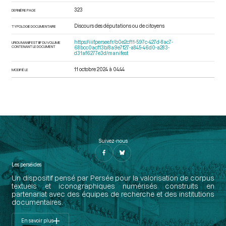
323
DERNIÈRE PAGE
Discours des députations ou de citoyens
TYPOLOGIE DOCUMENTAIRE
https://iiif.persee.fr/b0e2cf11-597c-427d-8ac7-
URI DU MANIFEST IIIF DU VOLUME
CONTENANT LE DOCUMENT
68bcc0acf13b/8a9e7f27-a845-46d0-a283-
d31af6277e3d/manifest
11 octobre 2024 à 04:44
MODIFIÉ LE
Suivez-nous
Les perséides
Un dispositif pensé par Persée pour la valorisation de corpus
textuels et iconographiques numérisés construits en
partenariat avec des équipes de recherche et des institutions
documentaires.
En savoir plus