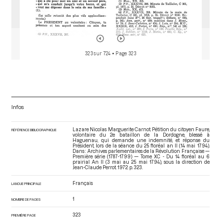
323 sur 724
• Page 323
Infos
Lazare Nicolas Marguerite Carnot. Pétition du citoyen Faure,
RÉFÉRENCE BIBLIOGRAPHIQUE
volontaire du 2e bataillon de la Dordogne, blessé à
Haguenau, qui demande une indemnité, et réponse du
Président, lors de la séance du 25 floréal an II (14 mai 1794).
Dans : Archives parlementaires de la Révolution Française —
Première série (1787-1799) — Tome XC - Du 14 floréal au 6
prairial An II (3 mai au 25 mai 1794)
, sous la direction de
Jean-Claude Perrot. 1972. p. 323.
Français
LANGUE PRINCIPALE
1
NOMBRE DE PAGES
323
PREMIÈRE PAGE