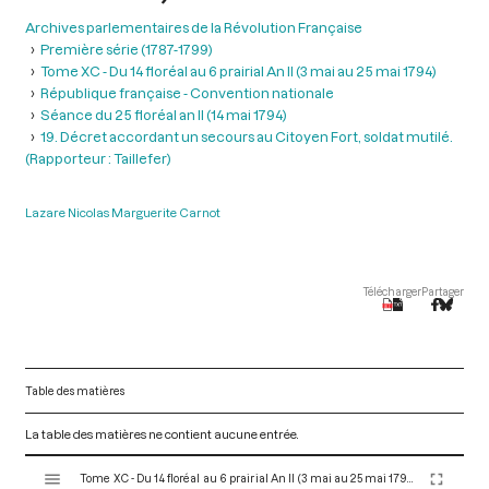
Archives parlementaires de la Révolution Française
Première série (1787-1799)
Tome XC - Du 14 floréal au 6 prairial An II (3 mai au 25 mai 1794)
République française - Convention nationale
Séance du 25 floréal an II (14 mai 1794)
19. Décret accordant un secours au Citoyen Fort, soldat mutilé.
(Rapporteur : Taillefer)
Lazare Nicolas Marguerite Carnot
Télécharger
Partager
Table des matières
La table des matières ne contient aucune entrée.
V
Tome XC - Du 14 floréal au 6 prairial An II (3 mai au 25 mai 1794)
i