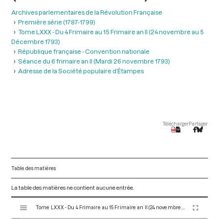
Archives parlementaires de la Révolution Française
Première série (1787-1799)
Tome LXXX - Du 4 Frimaire au 15 Frimaire an II (24 novembre au 5
Décembre 1793)
République française - Convention nationale
Séance du 6 frimaire an II (Mardi 26 novembre 1793)
Adresse de la Société populaire d’Étampes
Télécharger
Partager
Table des matières
La table des matières ne contient aucune entrée.
V
Tome LXXX - Du 4 Frimaire au 15 Frimaire an II (24 novembre au 5 Décembre 1793)
i