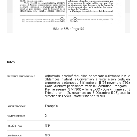
186 sur 838
• Page 179
Infos
Adresse de la société républicaine des sans-culottes de la ville
RÉFÉRENCE BIBLIOGRAPHIQUE
d'Étampes invitant la Convention à rester à son poste, en
annexe de la séance du 6 frimaire an II (26 novembre 1793).
Dans : Archives parlementaires de la Révolution Française —
Première série (1787-1799) — Tome LXXX - Du 4 Frimaire au 15
Frimaire an II (24 novembre au 5 Décembre 1793)
, sous la
direction de Lodoïs Lataste. 1912. pp. 179-180.
Français
LANGUE PRINCIPALE
2
NOMBRE DE PAGES
179
PREMIÈRE PAGE
180
DERNIÈRE PAGE