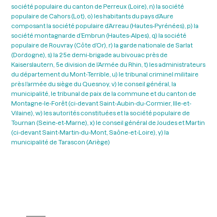
société populaire du canton de Perreux (Loire), n) la société
populaire de Cahors (Lot), o) les habitants du pays d’Aure
composant la société populaire d’Arreau (Hautes-Pyrénées), p) la
société montagnarde d’Embrun (Hautes-Alpes), q) la société
populaire de Rouvray (Côte d’Or), r) la garde nationale de Sarlat
(Dordogne), s) la 25e demi-brigade au bivouac près de
Kaiserslautern, 5e division de l’Armée du Rhin, t) les administrateurs
du département du Mont-Terrible, u) le tribunal criminel militaire
près l’armée du siège du Quesnoy, v) le conseil général, la
municipalité, le tribunal de paix de la commune et du canton de
Montagne-le-Forêt (ci-devant Saint-Aubin-du-Cormier, Ille-et-
Vilaine), w) les autorités constituées et la société populaire de
Tournan (Seine-et-Marne), x) le conseil général de Joudes et Martin
(ci-devant Saint-Martin-du-Mont, Saône-et-Loire), y) la
municipalité de Tarascon (Ariège)