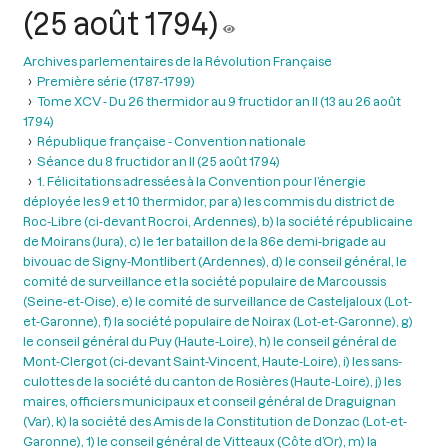
(25 août 1794)
Archives parlementaires de la Révolution Française
Première série (1787-1799)
Tome XCV - Du 26 thermidor au 9 fructidor an II (13 au 26 août
1794)
République française - Convention nationale
Séance du 8 fructidor an II (25 août 1794)
1. Félicitations adressées à la Convention pour l’énergie
déployée les 9 et 10 thermidor, par a) les commis du district de
Roc-Libre (ci-devant Rocroi, Ardennes), b) la société républicaine
de Moirans (Jura), c) le 1er bataillon de la 86e demi-brigade au
bivouac de Signy-Montlibert (Ardennes), d) le conseil général, le
comité de surveillance et la société populaire de Marcoussis
(Seine-et-Oise), e) le comité de surveillance de Casteljaloux (Lot-
et-Garonne), f) la société populaire de Noirax (Lot-et-Garonne), g)
le conseil général du Puy (Haute-Loire), h) le conseil général de
Mont-Clergot (ci-devant Saint-Vincent, Haute-Loire), i) les sans-
culottes de la société du canton de Rosières (Haute-Loire), j) les
maires, officiers municipaux et conseil général de Draguignan
(Var), k) la société des Amis de la Constitution de Donzac (Lot-et-
Garonne), 1) le conseil général de Vitteaux (Côte d’Or), m) la