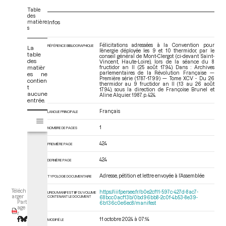
Table
des
matière
Infos
s
Félicitations adressées à la Convention pour
RÉFÉRENCE BIBLIOGRAPHIQUE
La
l’énergie déployée les 9 et 10 thermidor, par le
table
conseil général de Mont-Clergot (ci-devant Saint-
des
Vincent, Haute-Loire), lors de la séance du 8
matièr
fructidor an II (25 août 1794). Dans : Archives
parlementaires de la Révolution Française —
es ne
Première série (1787-1799) — Tome XCV - Du 26
contien
thermidor au 9 fructidor an II (13 au 26 août
t
1794)
, sous la direction de Françoise Brunel et
aucune
Aline Alquier. 1987. p. 424.
entrée.
Français
LANGUE PRINCIPALE
V
Tome XCV - Du 26 thermidor au 9 fructidor an II (13 au 26 août 1794)
i
1
NOMBRE DE PAGES
s
u
424
PREMIÈRE PAGE
a
424
l
DERNIÈRE PAGE
i
Adresse, pétition et lettre envoyée à l’Assemblée
TYPOLOGIE DOCUMENTAIRE
s
e
Téléch
https://iiif.persee.fr/b0e2cf11-597c-427d-8ac7-
URI DU MANIFEST IIIF DU VOLUME
arger
CONTENANT LE DOCUMENT
68bcc0acf13b/0bd96bb8-2c0f-4b53-8e39-
u
Part
6b136c0e6ec8/manifest
age
r
r
M
11 octobre 2024 à 07:14
MODIFIÉ LE