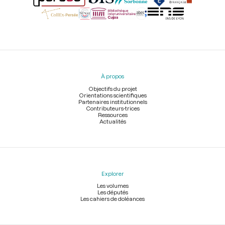
Menu
du
pied
À propos
de
page
Objectifs du projet
Orientations scientifiques
Partenaires institutionnels
Contributeurs-trices
Ressources
Actualités
Explorer
Les volumes
Les députés
Les cahiers de doléances