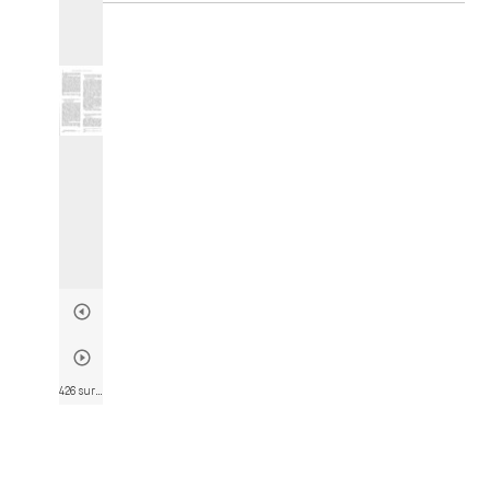
i
r
a
d
o
r
426 sur 564
• Page 424