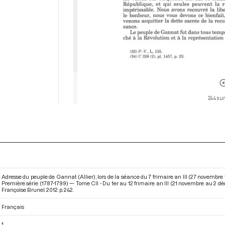
244 sur
Adresse du peuple de Gannat (Allier), lors de la séance du 7 frimaire an III (27 novembr
Première série (1787-1799) — Tome CII - Du 1er au 12 frimaire an III (21 novembre au 2 
Françoise Brunel. 2012. p. 242.
Français
1