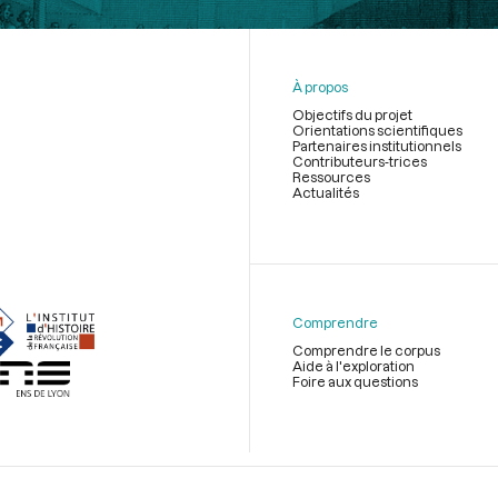
À propos
Objectifs du projet
Orientations scientifiques
Partenaires institutionnels
Contributeurs-trices
Ressources
Actualités
Menu
du
pied
de
Comprendre
page
Comprendre le corpus
Aide à l'exploration
Foire aux questions