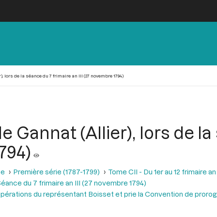
 lors de la séance du 7 frimaire an III (27 novembre 1794)
 Gannat (Allier), lors de la
794)
se
Première série (1787-1799)
Tome CII - Du 1er au 12 frimaire a
éance du 7 frimaire an III (27 novembre 1794)
opérations du représentant Boisset et prie la Convention de proroger