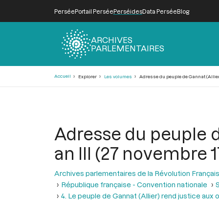
Persée
Portail Persée
Perséides
Data Persée
Blog
ARCHIVES
PARLEMENTAIRES
Fil
Accueil
Explorer
Les volumes
Adresse du peuple de Gannat (Allier),
d'Ariane
Adresse du peuple de
an III (27 novembre 1
Archives parlementaires de la Révolution Françai
République française - Convention nationale
S
4. Le peuple de Gannat (Allier) rend justice aux 