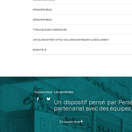
PREMIÈRE PAGE
DERNIÈRE PAGE
TYPOLOGIE DOCUMENTAIRE
URI DU MANIFEST IIIF DU VOLUME CONTENANT LE DOCUMENT
MODIFIÉ LE
Suivez-nous
Les perséides
Un dispositif pensé par Pers
partenariat avec des équipes 
En savoir plus