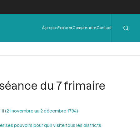
Rechercher
Menu
À propos
Explorer
Comprendre
Contact
de
l'en-
tête
 séance du 7 frimaire
n III (21 novembre au 2 décembre 1794)
 ses pouvoirs pour qu’il visite tous les districts