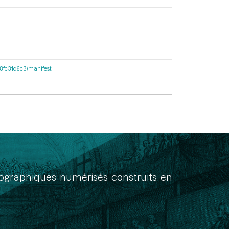
188fc31c6c3/manifest
onographiques numérisés construits en