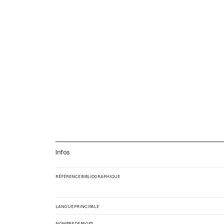
Infos
RÉFÉRENCE BIBLIOGRAPHIQUE
LANGUE PRINCIPALE
NOMBRE DE PAGES