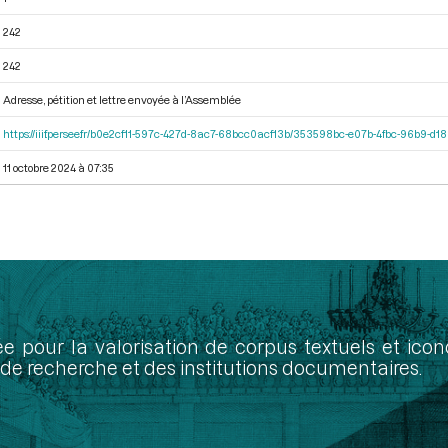
242
242
Adresse, pétition et lettre envoyée à l’Assemblée
https://iiif.persee.fr/b0e2cf11-597c-427d-8ac7-68bcc0acf13b/353598bc-e07b-4fbc-96b9-d
11 octobre 2024 à 07:35
ée pour la valorisation de corpus textuels et ic
de recherche et des institutions documentaires.