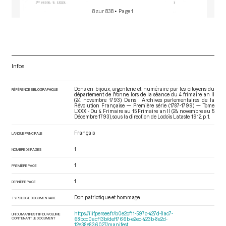
8 sur 838
• Page 1
Infos
Dons en bijoux, argenterie et numéraire par les citoyens du
RÉFÉRENCE BIBLIOGRAPHIQUE
département de l'Yonne, lors de la séance du 4 frimaire an II
(24 novembre 1793). Dans : Archives parlementaires de la
Révolution Française — Première série (1787-1799) — Tome
LXXX - Du 4 Frimaire au 15 Frimaire an II (24 novembre au 5
Décembre 1793)
, sous la direction de Lodoïs Lataste. 1912. p. 1.
Français
LANGUE PRINCIPALE
1
NOMBRE DE PAGES
1
PREMIÈRE PAGE
1
DERNIÈRE PAGE
Don patriotique et hommage
TYPOLOGIE DOCUMENTAIRE
https://iiif.persee.fr/b0e2cf11-597c-427d-8ac7-
URI DU MANIFEST IIIF DU VOLUME
CONTENANT LE DOCUMENT
68bcc0acf13b/deff766b-e2ec-423b-8e2d-
12e38e836027/manifest