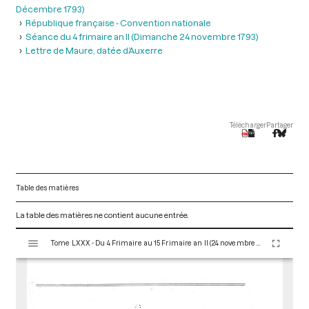
Décembre 1793)
République française - Convention nationale
Séance du 4 frimaire an II (Dimanche 24 novembre 1793)
Lettre de Maure, datée d’Auxerre
Télécharger
Partager
Table des matières
La table des matières ne contient aucune entrée.
V
Tome LXXX - Du 4 Frimaire au 15 Frimaire an II (24 novembre au 5 Décembre 1793)
i
s
u
a
l