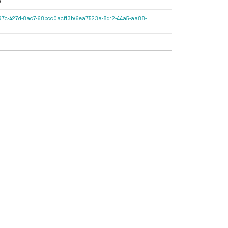
e
cf11-597c-427d-8ac7-68bcc0acf13b/6ea7523a-8d12-44a5-aa88-