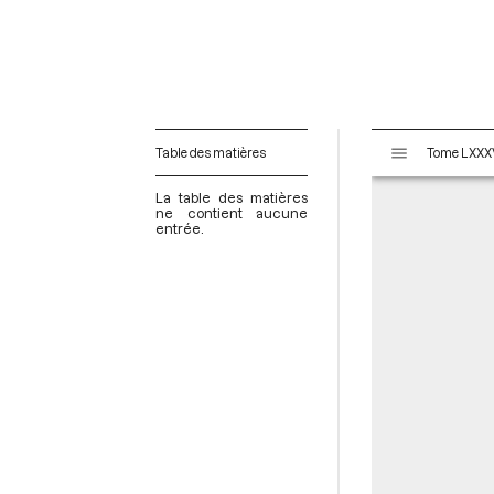
V
Table des matières
i
s
La table des matières
u
ne contient aucune
entrée.
a
l
i
s
e
u
r
M
i
r
a
d