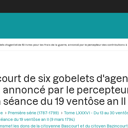
ts d'agent et de 50 livres pour les frais de la guerre, annoncé par le percepteur des contributions à
urt de six gobelets d'agent
re, annoncé par le percepteu
 séance du 19 ventôse an II 
se
Première série (1787-1799)
Tome LXXXVI - Du 13 au 30 ventôse
éance du 19 ventôse an II (9 mars 1794)
nsmet les dons de la citoyenne Bascourt et du citoyen Bazincourt