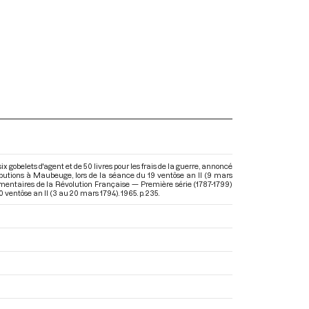
x gobelets d'agent et de 50 livres pour les frais de la guerre, annoncé
ibutions à Maubeuge, lors de la séance du 19 ventôse an II (9 mars
ementaires de la Révolution Française — Première série (1787-1799)
 ventôse an II (3 au 20 mars 1794)
. 1965. p. 235.