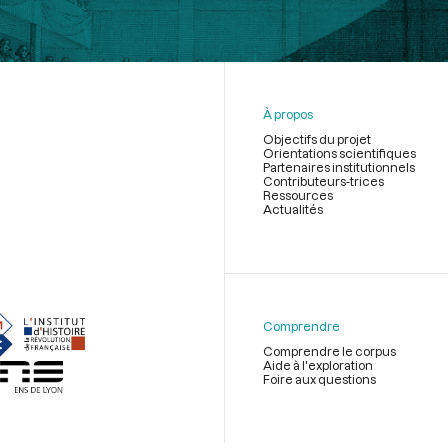
À propos
Objectifs du projet
Orientations scientifiques
Partenaires institutionnels
Contributeurs-trices
Ressources
Actualités
Menu
du
pied
de
Comprendre
page
Comprendre le corpus
Aide à l'exploration
Foire aux questions