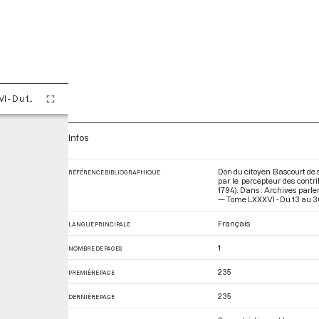
Tome LXXXVI - Du 13 au 30 ventôse an II (3 au 20 mars 1794)
Infos
Don du citoyen Bascourt de si
RÉFÉRENCE BIBLIOGRAPHIQUE
par le percepteur des contr
1794). Dans : Archives parl
— Tome LXXXVI - Du 13 au 30
Français
LANGUE PRINCIPALE
1
NOMBRE DE PAGES
235
PREMIÈRE PAGE
235
DERNIÈRE PAGE