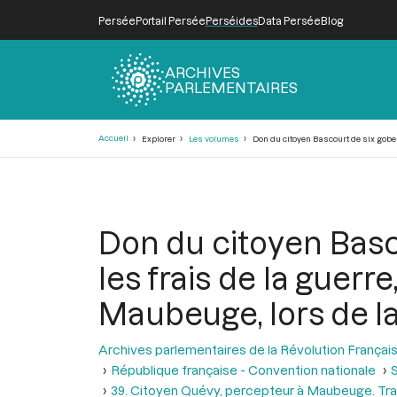
Persée
Portail Persée
Perséides
Data Persée
Blog
ARCHIVES
PARLEMENTAIRES
Fil
Accueil
Explorer
Les volumes
Don du citoyen Bascourt de six gobele
d'Ariane
Don du citoyen Basco
les frais de la guer
Maubeuge, lors de la
Archives parlementaires de la Révolution Françai
République française - Convention nationale
S
39. Citoyen Quévy, percepteur à Maubeuge. Tra