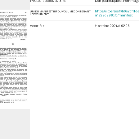
Don patriotique et hommag
TYPOLOGIE DOCUMENTAIRE
https://iiif.persee.fr/b0e2
URI DU MANIFEST IIIF DU VOLUME CONTENANT
LE DOCUMENT
a1929d996cfc/manifest
11 octobre 2024 à 02:06
MODIFIÉ LE