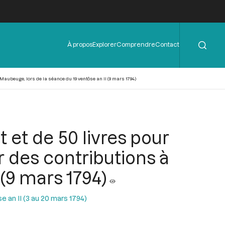
Rechercher
Menu
À propos
Explorer
Comprendre
Contact
de
l'en-
tête
 Maubeuge, lors de la séance du 19 ventôse an II (9 mars 1794)
 et de 50 livres pour
r des contributions à
(9 mars 1794)
 an II (3 au 20 mars 1794)