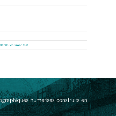
6b136c0e6ec8/manifest
onographiques numérisés construits en