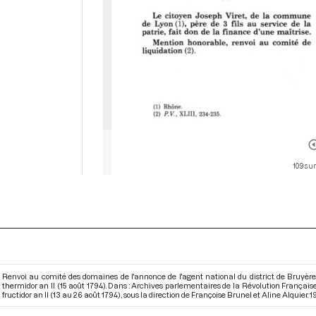
109 sur
Renvoi au comité des domaines de l'annonce de l'agent national du district de Bruyères
thermidor an II (15 août 1794). Dans : Archives parlementaires de la Révolution França
fructidor an II (13 au 26 août 1794)
, sous la direction de Françoise Brunel et Aline Alquier. 198