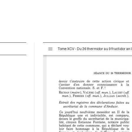
V
Tome XCV - Du 26 thermidor au 9 fructidor an II
i
s
u
a
l
i
s
e
u
r
M
i
r