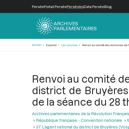
Persée
Portail Persée
Perséides
Data Persée
Blog
ARCHIVES
PARLEMENTAIRES
Fil
Accueil
Explorer
Les volumes
Renvoi au comité des domaines de l'an
d'Ariane
Renvoi au comité de
district de Bruyères
de la séance du 28 th
Archives parlementaires de la Révolution Françai
République française - Convention nationale
S
37. L’agent national du district de Bruyères (V