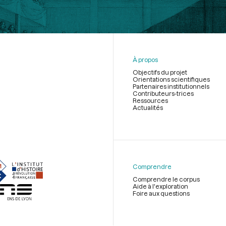
À propos
Objectifs du projet
Orientations scientifiques
Partenaires institutionnels
Contributeurs-trices
Ressources
Actualités
Menu
du
pied
de
Comprendre
page
Comprendre le corpus
Aide à l'exploration
Foire aux questions