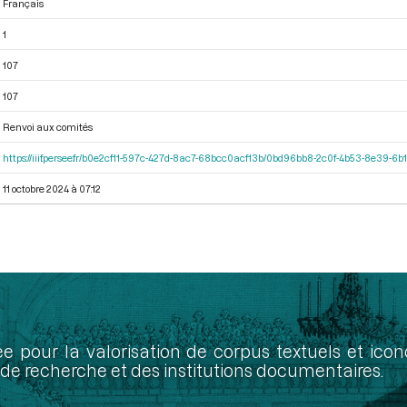
Français
1
107
107
Renvoi aux comités
https://iiif.persee.fr/b0e2cf11-597c-427d-8ac7-68bcc0acf13b/0bd96bb8-2c0f-4b53-8e39-
11 octobre 2024 à 07:12
ée pour la valorisation de corpus textuels et ic
de recherche et des institutions documentaires.