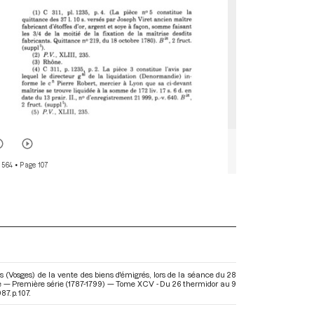
 564
• Page 107
 (Vosges) de la vente des biens d'émigrés, lors de la séance du 28
ise — Première série (1787-1799) — Tome XCV - Du 26 thermidor au 9
7. p. 107.