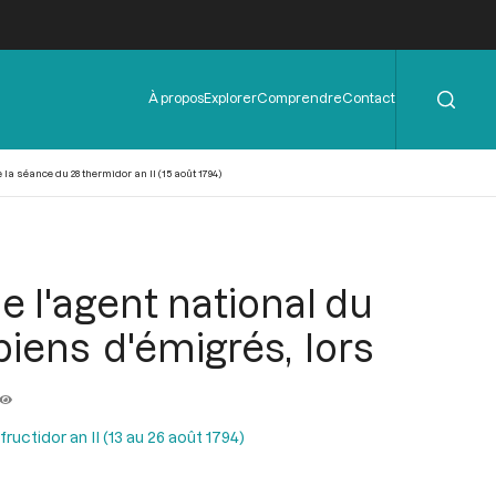
Rechercher
Menu
À propos
Explorer
Comprendre
Contact
de
l'en-
tête
a séance du 28 thermidor an II (15 août 1794)
 l'agent national du
biens d'émigrés, lors
uctidor an II (13 au 26 août 1794)