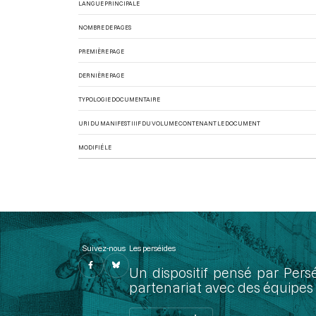
LANGUE PRINCIPALE
NOMBRE DE PAGES
PREMIÈRE PAGE
DERNIÈRE PAGE
TYPOLOGIE DOCUMENTAIRE
URI DU MANIFEST IIIF DU VOLUME CONTENANT LE DOCUMENT
MODIFIÉ LE
Suivez-nous
Les perséides
Un dispositif pensé par Pers
partenariat avec des équipes 