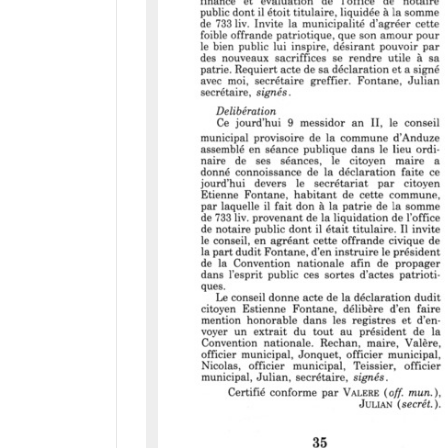
a
d
o
r