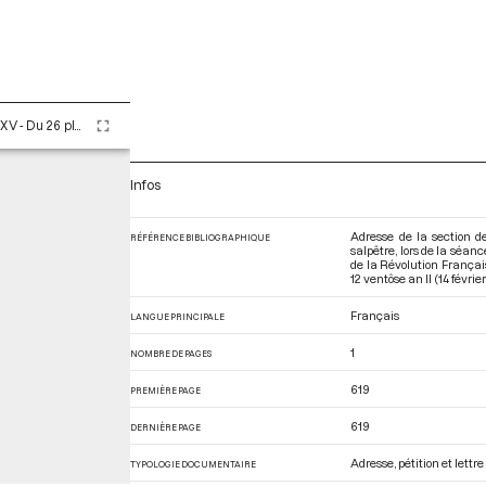
Tome LXXXV - Du 26 pluviôse au 12 ventôse an II (14 février au 2 mars 1794)
Infos
Adresse de la section d
RÉFÉRENCE BIBLIOGRAPHIQUE
salpêtre, lors de la séan
de la Révolution França
12 ventôse an II (14 févri
Français
LANGUE PRINCIPALE
1
NOMBRE DE PAGES
619
PREMIÈRE PAGE
619
DERNIÈRE PAGE
Adresse, pétition et lett
TYPOLOGIE DOCUMENTAIRE