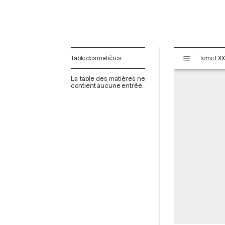
V
Table des matières
i
s
La table des matières ne
u
contient aucune entrée.
a
l
i
s
e
u
r
M
i
r
a
d
o