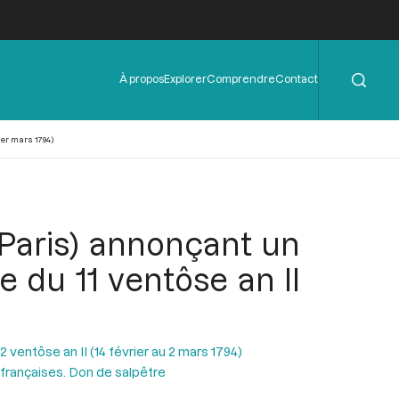
Rechercher
Menu
À propos
Explorer
Comprendre
Contact
de
l'en-
tête
1er mars 1794)
(Paris) annonçant un
e du 11 ventôse an II
ventôse an II (14 février au 2 mars 1794)
françaises. Don de salpêtre