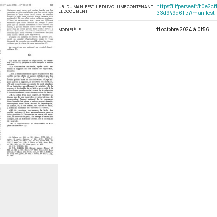
https://iiif.persee.fr/b
URI DU MANIFEST IIIF DU VOLUME CONTENANT
LE DOCUMENT
33d949d61fc7/manifest
11 octobre 2024 à 01:56
MODIFIÉ LE