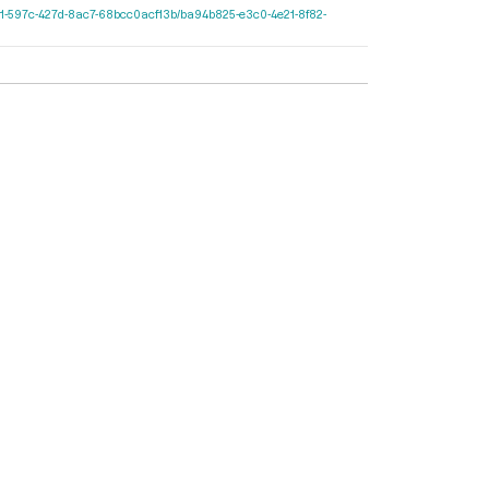
0e2cf11-597c-427d-8ac7-68bcc0acf13b/ba94b825-e3c0-4e21-8f82-