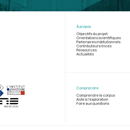
À propos
Objectifs du projet
Orientations scientifiques
Partenaires institutionnels
Contributeurs-trices
Ressources
Actualités
Menu
du
pied
de
Comprendre
page
Comprendre le corpus
Aide à l'exploration
Foire aux questions