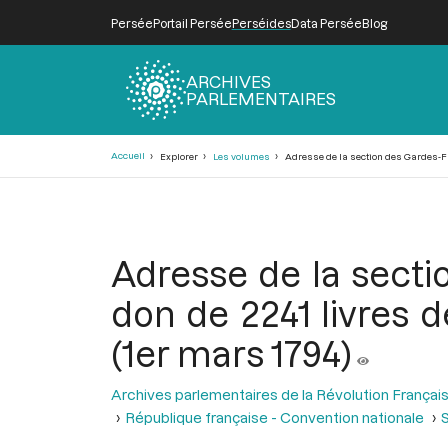
Persée
Portail Persée
Perséides
Data Persée
Blog
ARCHIVES
PARLEMENTAIRES
Fil
Accueil
Explorer
Les volumes
Adresse de la section des Gardes-Fra
d'Ariane
Adresse de la secti
don de 2241 livres d
(1er mars 1794)
Archives parlementaires de la Révolution Françai
République française - Convention nationale
S