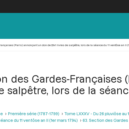
nçaises (Paris) annonçant un don de 2241 livres de salpêtre, lors de la séance du 11 ventôse an II (
on des Gardes-Françaises 
e salpêtre, lors de la séanc
se
Première série (1787-1799)
Tome LXXXV - Du 26 pluviôse au 12 
éance du 11 ventôse an II (1er mars 1794)
63. Section des Gardes 