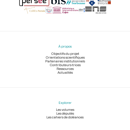
Menu
du
pied
À propos
de
page
Objectifs du projet
Orientations scientifiques
Partenaires institutionnels
Contributeurs-trices
Ressources
Actualités
Explorer
Les volumes
Les députés
Les cahiers de doléances