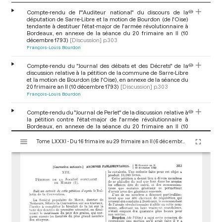
Compte-rendu de l'"Auditeur national" du discours de la
députation de Sarre-Libre et la motion de Bourdon (de l'Oise)
tendante à destituer l'état-major de l'armée révolutionnaire à
Bordeaux, en annexe de la séance du 20 frimaire an II (10
décembre 1793)
[Discussion]
p.303
François-Louis Bourdon
Compte-rendu du "Journal des débats et des Décrets" de la
discussion relative à la pétition de la commune de Sarre-Libre
et la motion de Bourdon (de l'Oise), en annexe de la séance du
20 frimaire an II (10 décembre 1793)
[Discussion]
p.303
François-Louis Bourdon
Compte-rendu du "Journal de Perlet" de la discussion relative à
la pétition contre l'état-major de l'armée révolutionnaire à
Bordeaux, en annexe de la séance du 20 frimaire an II (10
décembre 1793)
[Discussion]
pp.303-304
V
François-Louis Bourdon
Jean Henri Voulland
Tome LXXXI - Du 16 frimaire au 29 frimaire an II (6 décembre au 19 décembre 1793)
i
s
Compte-rendu du "Mercure universel" de la discussion relative
u
à la dénonciation portée contre l'état-major de l'armée
a
révolutionnaire à Bordeaux, en annexe de la séance du 20
frimaire an II (10 décembre 1793)
[Discussion]
p.304
l
Antoine François Sergent-Marceau
François-Louis Bourdon
i
s
Compte-rendu du "Journal de la Montagne" de la discussion
e
relative à la dénonciation de la commune de Sarre-Libre
u
contre l'administration des hôpitaux et charrois militaires, en