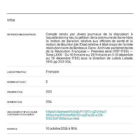
Infos
Compte rendu par divers journaux de la discussion à
RÉFÉRENCE BIBLIOGRAPHIQUE
laquelle donna lieu la pétition de la commune de Sarre-libre,
la motion de Barailon, relative aux officiers de santé et la
motion de Bourdon {de l’Oise) relative à l’état-major de l’armée
révolutionnaire de Bordeaux. Dans : Archives parlementaires
de la Révolution Française — Première série (1787-1799) —
Tome LXXXI - Du 16 frimaire au 29 frimaire an II (6 décembre
au 19 décembre 1793)
, sous la direction de Lodoïs Lataste.
1913. pp. 303-304.
Français
LANGUE PRINCIPALE
2
NOMBRE DE PAGES
303
PREMIÈRE PAGE
304
DERNIÈRE PAGE
https://iiif.persee.fr/b0e2cf11-597c-427d-8ac7-
URI DU MANIFEST IIIF DU VOLUME
CONTENANT LE DOCUMENT
68bcc0acf13b/bcfb5053-c42f-4c52-a338-
f3503bf7385b/manifest
10 octobre 2024 à 18:14
MODIFIÉ LE