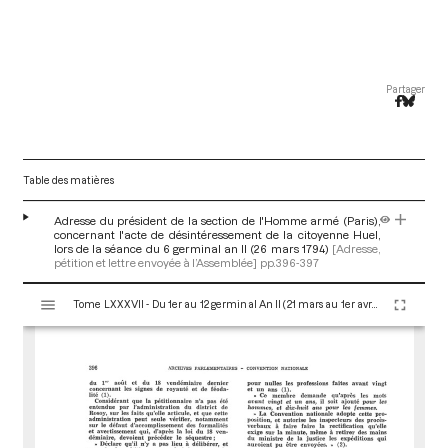
Partager
Table des matières
Adresse du président de la section de l'Homme armé (Paris),
concernant l'acte de désintéressement de la citoyenne Huel,
lors de la séance du 6 germinal an II (26 mars 1794)
[Adresse,
pétition et lettre envoyée à l’Assemblée]
pp.396-397
V
Tome LXXXVII - Du 1er au 12 germinal An II (21 mars au 1er avril 1794)
i
s
u
a
l
i
s
e