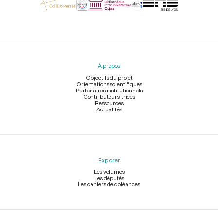
Menu
du
pied
À propos
de
page
Objectifs du projet
Orientations scientifiques
Partenaires institutionnels
Contributeurs-trices
Ressources
Actualités
Explorer
Les volumes
Les députés
Les cahiers de doléances