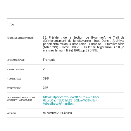
Infos
86. Président de la Section de l’Homme-Armé. Trait de
RÉFÉRENCE BIBLIOGRAPHIQUE
désintéressement de la citoyenne Huel. Dans : Archives
parlementaires de la Révolution Française — Première série
(1787-1799) — Tome LXXXVII - Du 1er au 12 germinal An II (21
mars au 1er avril 1794)
. 1968. pp. 396-397.
Français
LANGUE PRINCIPALE
2
NOMBRE DE PAGES
396
PREMIÈRE PAGE
397
DERNIÈRE PAGE
https://iiif.persee.fr/b0e2cf11-597c-427d-8ac7-
URI DU MANIFEST IIIF DU VOLUME
CONTENANT LE DOCUMENT
68bcc0acf13b/31eb2316-21c4-4506-b3cf-
4eba41baccfe/manifest
10 octobre 2024 à 18:18
MODIFIÉ LE