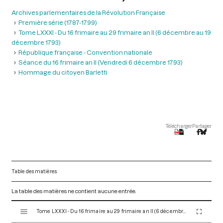
Archives parlementaires de la Révolution Française
Première série (1787-1799)
Tome LXXXI - Du 16 frimaire au 29 frimaire an II (6 décembre au 19
décembre 1793)
République française - Convention nationale
Séance du 16 frimaire an II (Vendredi 6 décembre 1793)
Hommage du citoyen Barletti
Télécharger
Partager
Table des matières
La table des matières ne contient aucune entrée.
V
Tome LXXXI - Du 16 frimaire au 29 frimaire an II (6 décembre au 19 décembre 1793)
i