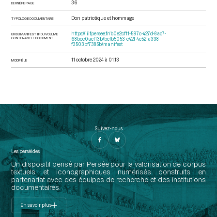
36
DERNIÈRE PAGE
Don patriotique et hommage
TYPOLOGIE DOCUMENTAIRE
https://iiif.persee.fr/b0e2cf11-597c-427d-8ac7-
URI DU MANIFEST IIIF DU VOLUME
CONTENANT LE DOCUMENT
68bcc0acf13b/bcfb5053-c42f-4c52-a338-
f3503bf7385b/manifest
11 octobre 2024 à 01:13
MODIFIÉ LE
Suivez-nous
Les perséides
Un dispositif pensé par Persée pour la valorisation de corpus
textuels et iconographiques numérisés construits en
partenariat avec des équipes de recherche et des institutions
documentaires.
En savoir plus