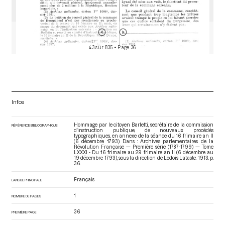
43 sur 835
• Page 36
Infos
Hommage par le citoyen Barletti, secrétaire de la commission
RÉFÉRENCE BIBLIOGRAPHIQUE
d'instruction publique, de nouveaux procédés
typographiques, en annexe de la séance du 16 frimaire an II
(6 décembre 1793). Dans : Archives parlementaires de la
Révolution Française — Première série (1787-1799) — Tome
LXXXI - Du 16 frimaire au 29 frimaire an II (6 décembre au
19 décembre 1793)
, sous la direction de Lodoïs Lataste. 1913. p.
36.
Français
LANGUE PRINCIPALE
1
NOMBRE DE PAGES
36
PREMIÈRE PAGE