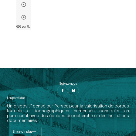
666 sur 817
• Page 659
Suivez-nous
Les perséides
Un dispositif pensé par Persée pour la valorisation de corpus
textuels et iconographiques numérisés construits en
partenariat avec des équipes de recherche et des institutions
documentaires.
En savoir plus