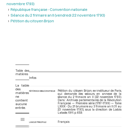
novembre 1793)
République française - Convention nationale
Séance du 2 frimaire an II (vendredi 22 novembre 1793)
Pétition du citoyen Brijon
Table des
matières
Infos
La table
des
Pétition du citoyen Brijon, ex-institueur de Paris,
RÉFÉRENCE BIBLIOGRAPHIQUE
matières
qui demande des secours, en annexe de la
ne
séance du 2 frimaire an II (22 novembre 1793).
contient
Dans : Archives parlementaires de la Révolution
Française — Première série (1787-1799) — Tome
aucune
LXXIX - Du 21 brumaire au 3 frimaire an II (11 au
entrée.
23 novembre 1793)
, sous la direction de Lodoïs
Lataste. 1911. p. 659.
V
Tome LXXIX - Du 21 brumaire au 3 frimaire an II (11 au 23 novembre 17
i
Français
LANGUE PRINCIPALE
s