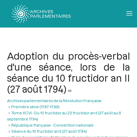
ARCHIVES
PARLEMENTAIRES
Fil
d'Ariane
Adoption du procès-verbal
d'une séance, lors de la
séance du 10 fructidor an II
(27 août 1794)
Archives parlementaires de la Révolution Française
Première série (1787-1799)
Tome XCVI - Du 10 fructidor au 22 fructidor an II (27 août au 8
septembre 1794)
République française - Convention nationale
Séance du 10 fructidor an II (27 août 1794)