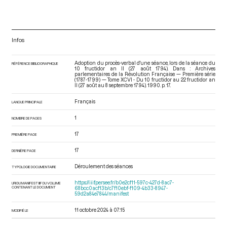
Infos
Adoption du procès-verbal d'une séance, lors de la séance du
RÉFÉRENCE BIBLIOGRAPHIQUE
10 fructidor an II (27 août 1794). Dans : Archives
parlementaires de la Révolution Française — Première série
(1787-1799) — Tome XCVI - Du 10 fructidor au 22 fructidor an
II (27 août au 8 septembre 1794)
. 1990. p. 17.
Français
LANGUE PRINCIPALE
1
NOMBRE DE PAGES
17
PREMIÈRE PAGE
17
DERNIÈRE PAGE
Déroulement des séances
TYPOLOGIE DOCUMENTAIRE
https://iiif.persee.fr/b0e2cf11-597c-427d-8ac7-
URI DU MANIFEST IIIF DU VOLUME
CONTENANT LE DOCUMENT
68bcc0acf13b/c7f10ebf-f109-4b33-8947-
59d2a84e7844/manifest
11 octobre 2024 à 07:15
MODIFIÉ LE