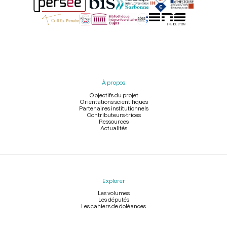
Menu
du
pied
À propos
de
page
Objectifs du projet
Orientations scientifiques
Partenaires institutionnels
Contributeurs-trices
Ressources
Actualités
Explorer
Les volumes
Les députés
Les cahiers de doléances