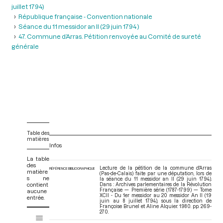
juillet 1794)
République française - Convention nationale
Séance du 11 messidor an II (29 juin 1794 )
47. Commune d’Arras. Pétition renvoyée au Comité de sureté
générale
Table des
matières
Infos
La table
des
Lecture de la pétition de la commune d'Arras
RÉFÉRENCE BIBLIOGRAPHIQUE
matière
(Pas-de-Calais) faite par une députation, lors de
s ne
la séance du 11 messidor an II (29 juin 1794).
contient
Dans : Archives parlementaires de la Révolution
Française — Première série (1787-1799) — Tome
aucune
XCII - Du 1er messidor au 20 messidor An II (19
entrée.
juin au 8 juillet 1794)
, sous la direction de
Françoise Brunel et Aline Alquier. 1980. pp. 269-
V
270.
Tome XCII - Du 1er messidor au 20 messidor An II (19 juin au 8 juillet 17
i