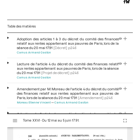
Table des matières
Adoption des articles 1 à 3 du décret du comité des finances
relatif aux rentes appartenant aux pauvres de Paris, lors de la
séance du 20 mai 1791
[Décret]
p.246
Camus Armand Gaston
Lecture de l'article 4 du décret du comité des finances relatif
aux rentes appartenant aux pauvres de Paris, lors de la séance
du 20 mai 1791
[Projet de décret]
p.246
Camus Armand Gaston
Amendement par M. Moreau de l'article 4 du décret du comité
des finances relatif aux rentes appartenant aux pauvres de
Paris, lors de la séance du 20 mai 1791
[Amendement]
p.246
Moreau Etienne Vincent
Camus Armand Gaston
Adoption de l'article 4 amendé du décret du comité des
V
finances relatif aux rentes appartenant aux pauvres de Paris,
Tome XXVI - Du 12 mai au 5 juin 1791.
i
lors de la séance du 20 mai 1791
[Décret]
pp.246-247
s
u
Motions demandant un rapport des comités de finances et de
mendicité sur la fermeture des ateliers de Paris, lors de la