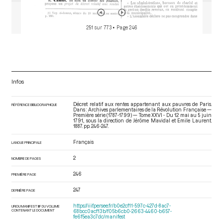
251 sur 773
• Page 246
Infos
Décret relatif aux rentes appartenant aux pauvres de Paris.
RÉFÉRENCE BIBLIOGRAPHIQUE
Dans : Archives parlementaires de la Révolution Française —
Première série (1787-1799) — Tome XXVI - Du 12 mai au 5 juin
1791.
, sous la direction de Jérôme Mavidal et Emile Laurent.
1887. pp. 246-247.
Français
LANGUE PRINCIPALE
2
NOMBRE DE PAGES
246
PREMIÈRE PAGE
247
DERNIÈRE PAGE
https://iiif.persee.fr/b0e2cf11-597c-427d-8ac7-
URI DU MANIFEST IIIF DU VOLUME
CONTENANT LE DOCUMENT
68bcc0acf13b/f05b6cb0-2663-4460-b657-
fe6f5ea3c7dc/manifest