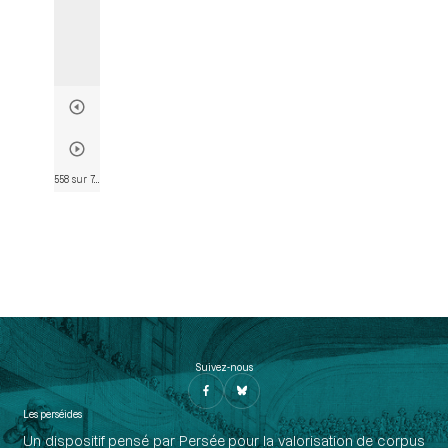
558 sur 746
• Page 556
Suivez-nous
Les perséides
Un dispositif pensé par Persée pour la valorisation de corpus