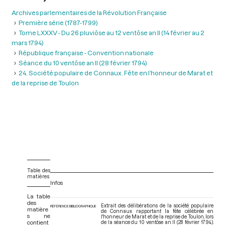
Archives parlementaires de la Révolution Française
Première série (1787-1799)
Tome LXXXV - Du 26 pluviôse au 12 ventôse an II (14 février au 2
mars 1794)
République française - Convention nationale
Séance du 10 ventôse an II (28 février 1794)
24. Société populaire de Connaux. Fête en l’honneur de Marat et
de la reprise de Toulon
Table des
matières
Infos
La table
des
Extrait des délibérations de la société populaire
RÉFÉRENCE BIBLIOGRAPHIQUE
matière
de Connaux rapportant la fête célébrée en
s ne
l'honneur de Marat et de la reprise de Toulon, lors
contient
de la séance du 10 ventôse an II (28 février 1794).