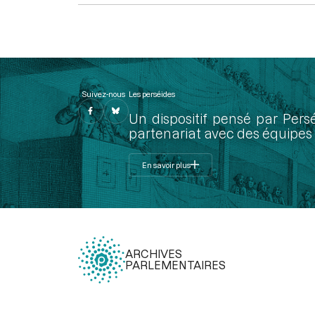
Suivez-nous
Les perséides
Un dispositif pensé par Pers
partenariat avec des équipes 
En savoir plus
ARCHIVES
PARLEMENTAIRES