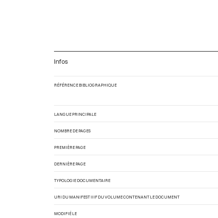
Infos
RÉFÉRENCE BIBLIOGRAPHIQUE
LANGUE PRINCIPALE
NOMBRE DE PAGES
PREMIÈRE PAGE
DERNIÈRE PAGE
TYPOLOGIE DOCUMENTAIRE
URI DU MANIFEST IIIF DU VOLUME CONTENANT LE DOCUMENT
MODIFIÉ LE