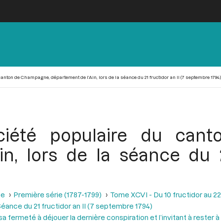
anton de Champagne, département de l’Ain, lors de la séance du 21 fructidor an II (7 septembre 1794)
ciété populaire du can
n, lors de la séance du 2
se
Première série (1787-1799)
Tome XCVI - Du 10 fructidor au 22
éance du 21 fructidor an II (7 septembre 1794)
a fermeté à déjouer la dernière conspiration et l’invitant à rester à