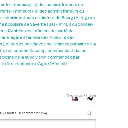
rente-Inférieure), c) des administrateurs du
arente-Inférieure), e) des administrateurs du
es administrateurs du district de Bourg (Ain), g) de
té populaire de Saverne (Bas-Rhin), j) du conseil-
Bec-d’Ambès, des officiers de santé de
erie légère à l’armée des Alpes, n) des
 o) des jeunes élèves de la classe primaire de la
e), q) du citoyen Ducamp, commandant du 1er
 soldats de la subdivision commandée par
ité de surveillance d’Agde (Hérault)
Télécharger
Partager
II (27 août au 8 septembre 1794)