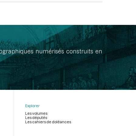
onographiques numérisés construits en
Explorer
Les volumes
Les députés
Les cahiers de doléances