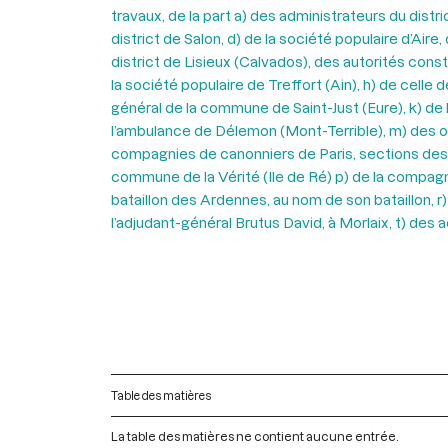
travaux, de la part a) des administrateurs du dist
district de Salon, d) de la société populaire d’Ai
district de Lisieux (Calvados), des autorités const
la société populaire de Treffort (Ain), h) de celle
général de la commune de Saint-Just (Eure), k) de
l’ambulance de Délemon (Mont-Terrible), m) des of
compagnies de canonniers de Paris, sections des D
commune de la Vérité (Ile de Ré) p) de la compa
bataillon des Ardennes, au nom de son bataillon,
l’adjudant-général Brutus David, à Morlaix, t) des
Table des matières
La table des matières ne contient aucune entrée.