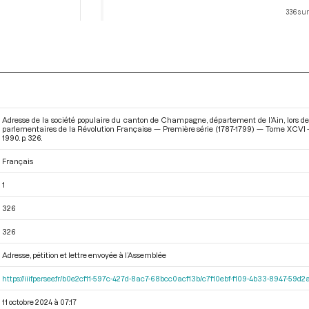
336 sur
Adresse de la société populaire du canton de Champagne, département de l’Ain, lors de l
parlementaires de la Révolution Française — Première série (1787-1799) — Tome XCVI - D
1990. p. 326.
Français
1
326
326
Adresse, pétition et lettre envoyée à l’Assemblée
https://iiif.persee.fr/b0e2cf11-597c-427d-8ac7-68bcc0acf13b/c7f10ebf-f109-4b33-8947-59
11 octobre 2024 à 07:17