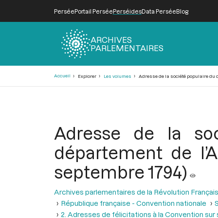
Persée
Portail Persée
Perséides
Data Persée
Blog
ARCHIVES
PARLEMENTAIRES
Fil
Accueil
Explorer
Les volumes
Adresse de la société populaire du c
d'Ariane
Adresse de la so
département de l’Ai
septembre 1794)
Archives parlementaires de la Révolution Françai
République française - Convention nationale
S
2. Adresses de félicitations à la Convention sur s