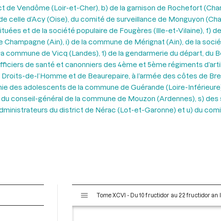
rict de Vendôme (Loir-et-Cher), b) de la garnison de Rochefort (Cha
re, de celle d’Acy (Oise), du comité de surveillance de Monguyon (Ch
ituées et de la société populaire de Fougères (Ille-et-Vilaine), f) d
 de Champagne (Ain), i) de la commune de Mérignat (Ain), de la socié
 la commune de Vicq (Landes), 1) de la gendarmerie du départ, du 
ficiers de santé et canonniers des 4ème et 5ème régiments d’artill
roits-de-l’Homme et de Beaurepaire, à l’armée des côtes de Brest,
gnie des adolescents de la commune de Guérande (Loire-Inférieur
 r) du conseil-général de la commune de Mouzon (Ardennes), s) des
 administrateurs du district de Nérac (Lot-et-Garonne) et u) du com
V
Tome XCVI - Du 10 fructidor au 22 fructidor an 
i
s
u