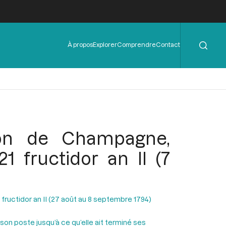
Rechercher
Menu
À propos
Explorer
Comprendre
Contact
de
l'en-
tête
ton de Champagne,
1 fructidor an II (7
 fructidor an II (27 août au 8 septembre 1794)
 son poste jusqu’à ce qu’elle ait terminé ses