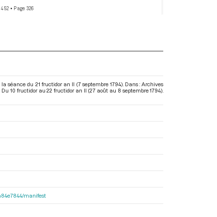
 452
• Page 326
a séance du 21 fructidor an II (7 septembre 1794). Dans : Archives
u 10 fructidor au 22 fructidor an II (27 août au 8 septembre 1794)
.
d2a84e7844/manifest