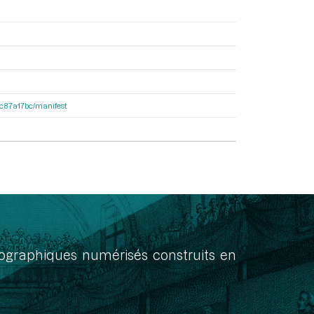
0dc87a17bc/manifest
onographiques numérisés construits en