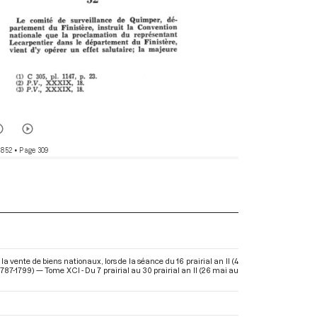
 852
• Page 309
vente de biens nationaux, lors de la séance du 16 prairial an II (4
787-1799) — Tome XCI - Du 7 prairial au 30 prairial an II (26 mai au