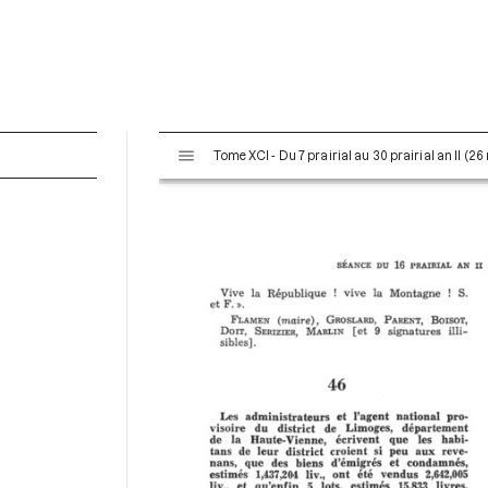
V
Tome XCI - Du 7 prairial au 30 prairial an II (26
i
s
u
a
l
i
s
e
u
r
M
i
r
a
d