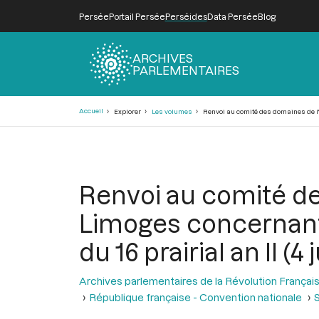
Persée
Portail Persée
Perséides
Data Persée
Blog
ARCHIVES
PARLEMENTAIRES
Fil
Accueil
Explorer
Les volumes
Renvoi au comité des domaines de l'an
d'Ariane
Renvoi au comité de
Limoges concernant 
du 16 prairial an II (4 
Archives parlementaires de la Révolution Françai
République française - Convention nationale
S