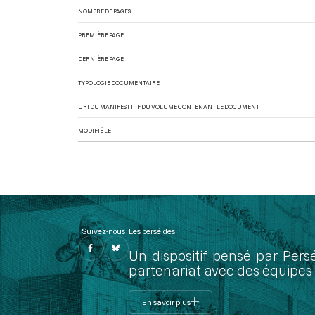
NOMBRE DE PAGES
PREMIÈRE PAGE
DERNIÈRE PAGE
TYPOLOGIE DOCUMENTAIRE
URI DU MANIFEST IIIF DU VOLUME CONTENANT LE DOCUMENT
MODIFIÉ LE
Suivez-nous
Les perséides
Un dispositif pensé par Pers
partenariat avec des équipes 
En savoir plus