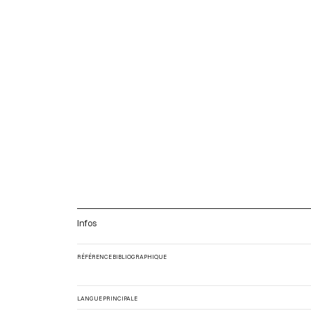
Infos
RÉFÉRENCE BIBLIOGRAPHIQUE
LANGUE PRINCIPALE