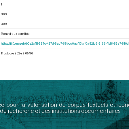
1
309
309
Renvoi aux comités
https://iiif.persee.fr/b0e2cf11-597c-427d-8ac7-68bcc0acf13b/f0a82fc6-3166-4bf6-85a7-81
11 octobre 2024 à 05:36
ée pour la valorisation de corpus textuels et ic
de recherche et des institutions documentaires.