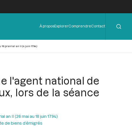
Rechercher
Menu
À propos
Explorer
Comprendre
Contact
de
l'en-
tête
 prairial an II (4 juin 1794)
 l'agent national de
x, lors de la séance
al an II (26 mai au 18 juin 1794)
nte de biens d’émigrés