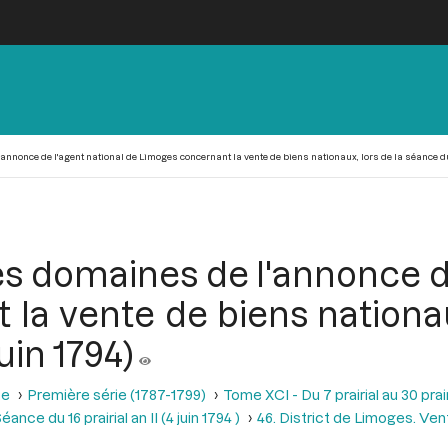
nonce de l'agent national de Limoges concernant la vente de biens nationaux, lors de la séance du 16
s domaines de l'annonce de
la vente de biens nationau
juin 1794)
se
Première série (1787-1799)
Tome XCI - Du 7 prairial au 30 prairi
éance du 16 prairial an II (4 juin 1794 )
46. District de Limoges. Ve