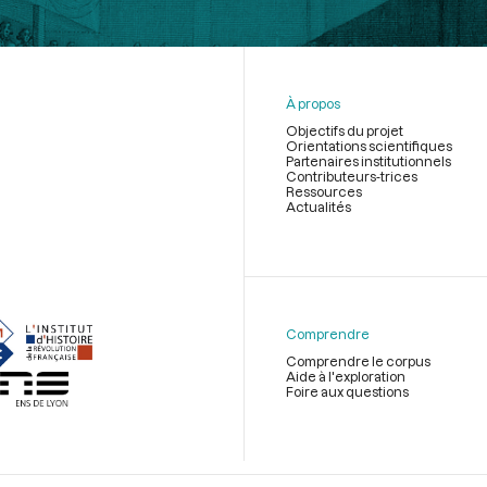
À propos
Objectifs du projet
Orientations scientifiques
Partenaires institutionnels
Contributeurs-trices
Ressources
Actualités
Menu
du
pied
de
Comprendre
page
Comprendre le corpus
Aide à l'exploration
Foire aux questions