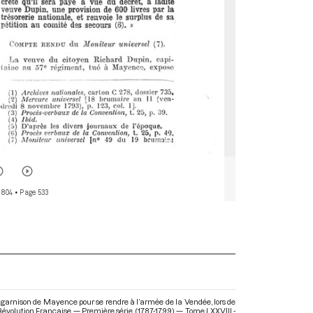
 804
• Page 533
a garnison de Mayence pour se rendre à l’armée de la Vendée, lors de
Révolution Française — Première série (1787-1799) — Tome LXXVIII -