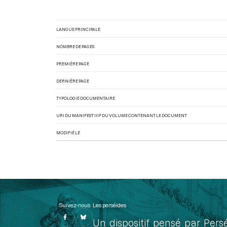
LANGUE PRINCIPALE
NOMBRE DE PAGES
PREMIÈRE PAGE
DERNIÈRE PAGE
TYPOLOGIE DOCUMENTAIRE
URI DU MANIFEST IIIF DU VOLUME CONTENANT LE DOCUMENT
MODIFIÉ LE
Suivez-nous
Les perséides
Un dispositif pensé par Pers