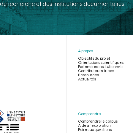
de recherche et des institutions documentaires.
À propos
Objectifs du projet
Orientations scientifiques
Partenaires institutionnels
Contributeurs-trices
Ressources
Actualités
Menu
du
pied
de
Comprendre
page
Comprendre le corpus
Aide à l'exploration
Foire aux questions