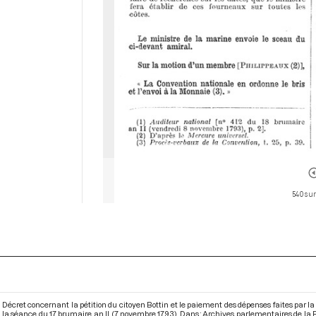
540 sur
Décret concernant la pétition du citoyen Bottin et le paiement des dépenses faites par l
la séance du 17 brumaire an II (7 novembre 1793). Dans : Archives parlementaires de la 