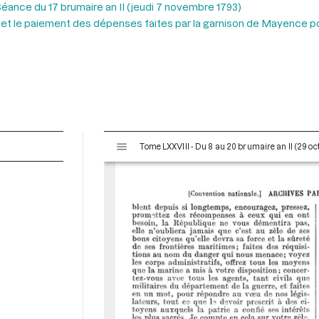
éance du 17 brumaire an II (jeudi 7 novembre 1793)
n et le paiement des dépenses faites par la garnison de Mayence po
V
Tome LXXVIII - Du 8 au 20 brumaire an II (29 o
i
s
u
a
l
i
s
e
u
r
M
i