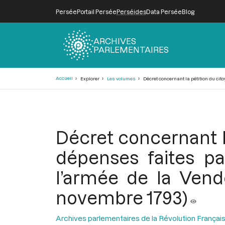
Persée
Portail Persée
Perséides
Data Persée
Blog
ARCHIVES
PARLEMENTAIRES
Fil
Accueil
Explorer
Les volumes
Décret concernant la pétition du cit
d'Ariane
Décret concernant l
dépenses faites p
l’armée de la Vend
novembre 1793)
Archives parlementaires de la Révolution Françai