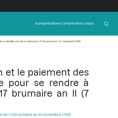
Rechercher
Menu
À propos
Explorer
Comprendre
Contact
de
l'en-
tête
e la Vendée, lors de la séance du 17 brumaire an II (7 novembre 1793)
n et le paiement des
e pour se rendre à
7 brumaire an II (7
e an II (29 octobre au 10 novembre 1793)