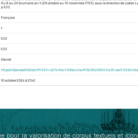
Du 8 au 20 brumaire an II (29 octobre au 10 novembre 1793)
, sous la direction de Lodoïs
p. 533.
Français
1
533
533
Décret
https://iiif.persee.fr/b0e2cf11-597c-427d-8ac7-68bcc0acf13b/3fc29820-5a05-4ed7-909d-
10 octobre 2024 à 23:41
ée pour la valorisation de corpus textuels et ic