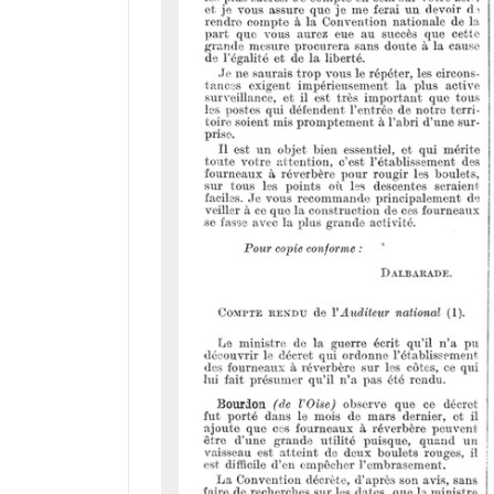
r
a
d
o
r