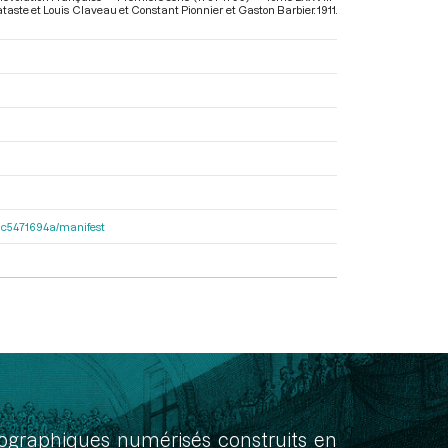
 Lataste et Louis Claveau et Constant Pionnier et Gaston Barbier. 1911.
2dac5471694a/manifest
onographiques numérisés construits en