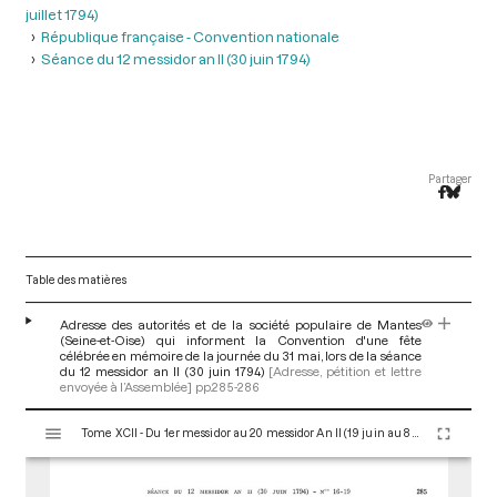
juillet 1794)
République française - Convention nationale
Séance du 12 messidor an II (30 juin 1794)
Partager
Table des matières
Adresse des autorités et de la société populaire de Mantes
(Seine-et-Oise) qui informent la Convention d'une fête
célébrée en mémoire de la journée du 31 mai, lors de la séance
du 12 messidor an II (30 juin 1794)
[Adresse, pétition et lettre
envoyée à l’Assemblée]
pp.285-286
V
Tome XCII - Du 1er messidor au 20 messidor An II (19 juin au 8 juillet 1794)
i
s
u