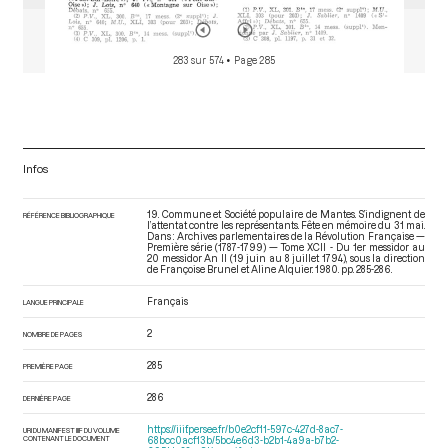
283 sur 574
• Page 285
Infos
19. Commune et Société populaire de Mantes. S’indignent de
RÉFÉRENCE BIBLIOGRAPHIQUE
l’attentat contre les représentants. Fête en mémoire du 31 mai.
Dans : Archives parlementaires de la Révolution Française —
Première série (1787-1799) — Tome XCII - Du 1er messidor au
20 messidor An II (19 juin au 8 juillet 1794)
, sous la direction
de Françoise Brunel et Aline Alquier. 1980. pp. 285-286.
Français
LANGUE PRINCIPALE
2
NOMBRE DE PAGES
285
PREMIÈRE PAGE
286
DERNIÈRE PAGE
https://iiif.persee.fr/b0e2cf11-597c-427d-8ac7-
URI DU MANIFEST IIIF DU VOLUME
CONTENANT LE DOCUMENT
68bcc0acf13b/5bc4e6d3-b2b1-4a9a-b7b2-