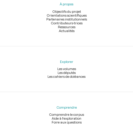
À propos
de
page
Objectifs du projet
Orientations scientifiques
Partenaires institutionnels
Contributeurs-trices
Ressources
Actualités
Explorer
Les volumes
Les députés
Les cahiers de doléances
Comprendre
Comprendre le corpus
Aide à l'exploration
Foire aux questions