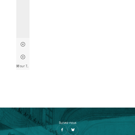
98 sur 746
• Page 96
Suivez-nous