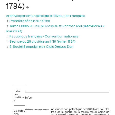
1794)
Archives parlementaires de la Révolution Française
Première série (1787-1799)
Tome LXXXV - Du 26 pluviôse au 12 ventôse an II (14 février au 2
mars 1794)
République française - Convention nationale
Séance du 28 pluviôse an II (16 février 1794)
5. Société populaire de Cluis-Dessus. Don
Table
des
matière
Infos
s
Adresse de don patriotique de 1000 livres pour les
RÉFÉRENCE BIBLIOGRAPHIQUE
La table
frais de la guerre de la société républicaine de
des
Cluis-Dessus (Indre) qui invite la Convention à