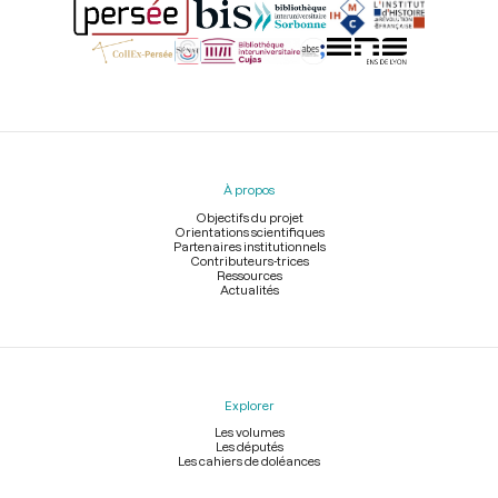
Menu
du
pied
À propos
de
page
Objectifs du projet
Orientations scientifiques
Partenaires institutionnels
Contributeurs-trices
Ressources
Actualités
Explorer
Les volumes
Les députés
Les cahiers de doléances