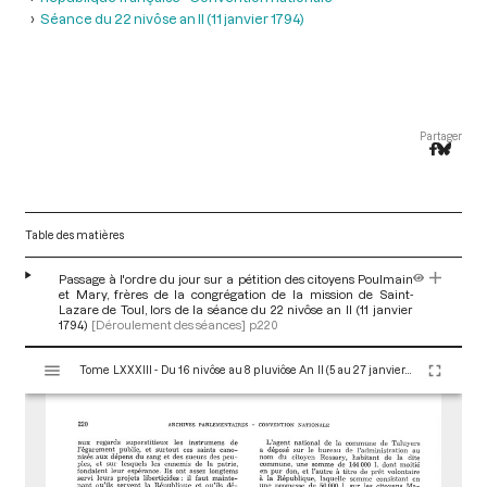
Séance du 22 nivôse an II (11 janvier 1794)
Partager
Table des matières
Passage à l'ordre du jour sur a pétition des citoyens Poulmain
et Mary, frères de la congrégation de la mission de Saint-
Lazare de Toul, lors de la séance du 22 nivôse an II (11 janvier
1794)
[Déroulement des séances]
p.220
V
Tome LXXXIII - Du 16 nivôse au 8 pluviôse An II (5 au 27 janvier 1794)
i
s
u
a
l
i