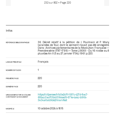
232 sur 802
• Page 220
Infos
36. Décret relatif à la pétition de J. Poulmain et P. Mary,
RÉFÉRENCE BIBLIOGRAPHIQUE
lazaristes de Toul, dont le serment n’avait pas été enregistré.
Dans : Archives parlementaires de la Révolution Française —
Première série (1787-1799) — Tome LXXXIII - Du 16 nivôse au 8
pluviôse An II (5 au 27 janvier 1794)
. 1961. p. 220.
Français
LANGUE PRINCIPALE
1
NOMBRE DE PAGES
220
PREMIÈRE PAGE
220
DERNIÈRE PAGE
https://iiif.persee.fr/b0e2cf11-597c-427d-8ac7-
URI DU MANIFEST IIIF DU VOLUME
CONTENANT LE DOCUMENT
68bcc0acf13b/d3944ed5-671e-4a4c-b964-
3404a6ab9de2/manifest
10 octobre 2024 à 18:15
MODIFIÉ LE