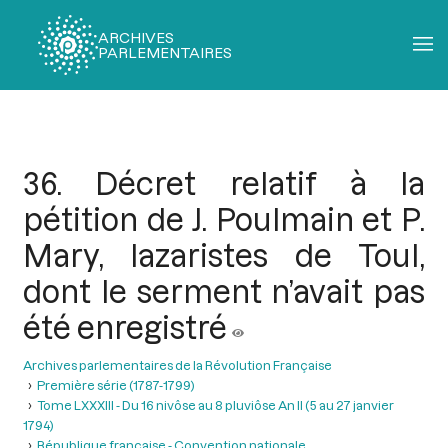
ARCHIVES
PARLEMENTAIRES
Fil
d'Ariane
36. Décret relatif à la
pétition de J. Poulmain et P.
Mary, lazaristes de Toul,
dont le serment n’avait pas
été enregistré
Archives parlementaires de la Révolution Française
Première série (1787-1799)
Tome LXXXIII - Du 16 nivôse au 8 pluviôse An II (5 au 27 janvier
1794)
République française - Convention nationale