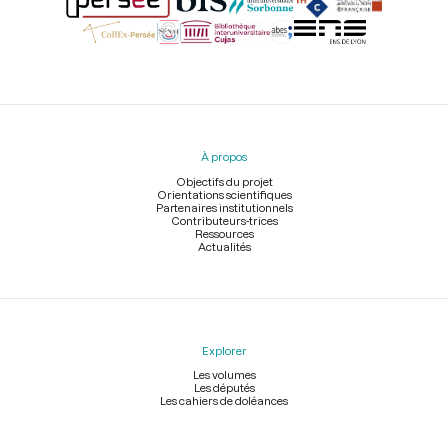
Menu
du
pied
À propos
de
page
Objectifs du projet
Orientations scientifiques
Partenaires institutionnels
Contributeurs-trices
Ressources
Actualités
Explorer
Les volumes
Les députés
Les cahiers de doléances