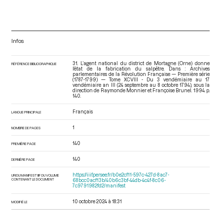
Infos
31. L’agent national du district de Mortagne (Orne) donne
RÉFÉRENCE BIBLIOGRAPHIQUE
l’état de la fabrication du salpêtre. Dans : Archives
parlementaires de la Révolution Française — Première série
(1787-1799) — Tome XCVIII - Du 3 vendémiaire au 17
vendémiaire an III (24 septembre au 8 octobre 1794)
, sous la
direction de Raymonde Monnier et Françoise Brunel. 1994. p.
140.
Français
LANGUE PRINCIPALE
1
NOMBRE DE PAGES
140
PREMIÈRE PAGE
140
DERNIÈRE PAGE
https://iiif.persee.fr/b0e2cf11-597c-427d-8ac7-
URI DU MANIFEST IIIF DU VOLUME
CONTENANT LE DOCUMENT
68bcc0acf13b/40b6c3bf-44db-4c4f-8c06-
7c9791982fd2/manifest
10 octobre 2024 à 18:31
MODIFIÉ LE