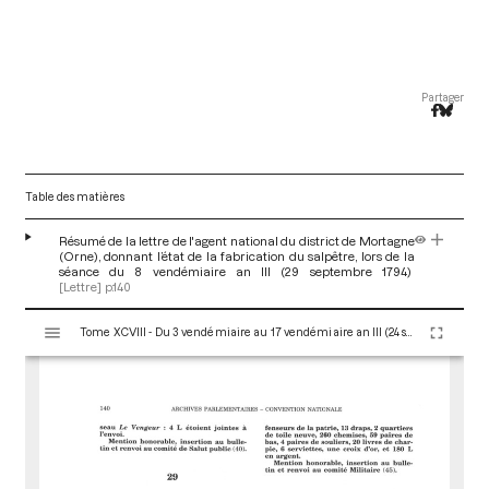
Partager
Table des matières
Résumé de la lettre de l'agent national du district de Mortagne
(Orne), donnant l’état de la fabrication du salpêtre, lors de la
séance du 8 vendémiaire an III (29 septembre 1794)
[Lettre]
p.140
V
Tome XCVIII - Du 3 vendémiaire au 17 vendémiaire an III (24 septembre au 8 octobre 1794)
i
s
u
a
l
i
s
e