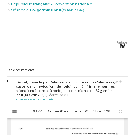
République française - Convention nationale
Séance du 24 germinal an II (13 avril 1794)
Partager
Table des matières
Décret, présenté par Delacroix au nom du comité d'aliénation,
suspendant l’exécution de celui du 10 frimaire sur les
aliénations à cens et à rente, lors de la séance du 24 germinal
an II (13 avril 1794)
[Décret]
p.530
Charles Delacroix de Contaut
V
Tome LXXXVIII - Du 13 au 28 germinal an II (2 au 17 avril 1794)
i
s
u
a