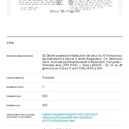
530 sur 790
• Page 530
Infos
52. Décret suspendant l’exécution de celui du 10 frimaire sur
RÉFÉRENCE BIBLIOGRAPHIQUE
les aliénations à cens et à rente (Rapporteur : Ch. Delacroix).
Dans : Archives parlementaires de la Révolution Française —
Première série (1787-1799) — Tome LXXXVIII - Du 13 au 28
germinal an II (2 au 17 avril 1794)
. 1969. p. 530.
Français
LANGUE PRINCIPALE
1
NOMBRE DE PAGES
530
PREMIÈRE PAGE
530
DERNIÈRE PAGE
https://iiif.persee.fr/b0e2cf11-597c-427d-8ac7-
URI DU MANIFEST IIIF DU VOLUME
CONTENANT LE DOCUMENT
68bcc0acf13b/eba55ff1-eb11-4545-8d43-
d017906149b5/manifest