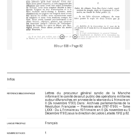
89 sur 838
• Page 82
Infos
Lettres du procureur général syndic de la Manche
RÉFÉRENCE BIBLIOGRAPHIQUE
informant le comité de salut public des opérations militaires
autour d'Avranches, en annexe de la séance du 4 frimaire an
II (24 novembre 1793). Dans : Archives parlementaires de la
Révolution Française — Première série (1787-1799) — Tome
LXXX - Du 4 Frimaire au 15 Frimaire an II (24 novembre au 5
Décembre 1793)
, sous la direction de Lodoïs Lataste. 1912. p. 82.
Français
LANGUE PRINCIPALE
1
NOMBRE DE PAGES