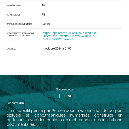
82
PREMIÈRE PAGE
82
DERNIÈRE PAGE
Lettre
TYPOLOGIE DOCUMENTAIRE
https://iiif.persee.fr/b0e2cf11-597c-427d-8ac7-
URI DU MANIFEST IIIF DU VOLUME
CONTENANT LE DOCUMENT
68bcc0acf13b/deff766b-e2ec-423b-8e2d-
12e38e836027/manifest
11 octobre 2024 à 01:03
MODIFIÉ LE
Suivez-nous
Les perséides
Un dispositif pensé par Persée pour la valorisation de corpus
textuels et iconographiques numérisés construits en
partenariat avec des équipes de recherche et des institutions
documentaires.