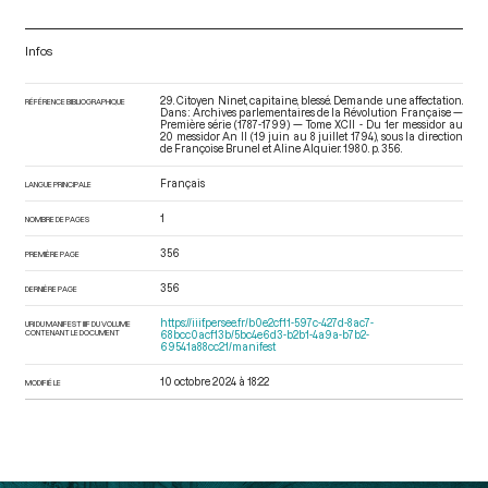
Infos
29. Citoyen Ninet, capitaine, blessé. Demande une affectation.
RÉFÉRENCE BIBLIOGRAPHIQUE
Dans : Archives parlementaires de la Révolution Française —
Première série (1787-1799) — Tome XCII - Du 1er messidor au
20 messidor An II (19 juin au 8 juillet 1794)
, sous la direction
de Françoise Brunel et Aline Alquier. 1980. p. 356.
Français
LANGUE PRINCIPALE
1
NOMBRE DE PAGES
356
PREMIÈRE PAGE
356
DERNIÈRE PAGE
https://iiif.persee.fr/b0e2cf11-597c-427d-8ac7-
URI DU MANIFEST IIIF DU VOLUME
CONTENANT LE DOCUMENT
68bcc0acf13b/5bc4e6d3-b2b1-4a9a-b7b2-
69541a88cc21/manifest
10 octobre 2024 à 18:22
MODIFIÉ LE