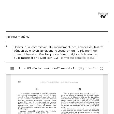
Partager
Table des matières
Renvoi à la commission du mouvement des armées de la
pétition du citoyen Ninet, chef d'escadron au 11e régiment de
hussard, blessé en Vendée, pour y faire droit, lors de la séance
du 15 messidor an II (3 juillet 1794)
[Renvoi aux comités]
p.356
V
Tome XCII - Du 1er messidor au 20 messidor An II (19 juin au 8 juillet 1794)
i
s
u
a
l
i
s
e
u
r