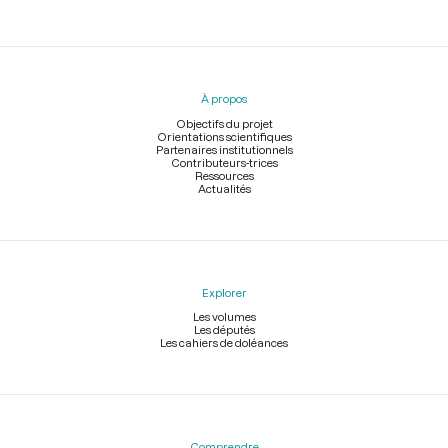
Menu
du
pied
À propos
de
page
Objectifs du projet
Orientations scientifiques
Partenaires institutionnels
Contributeurs-trices
Ressources
Actualités
Explorer
Les volumes
Les députés
Les cahiers de doléances
Comprendre