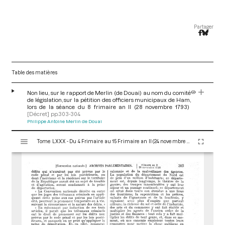
Partager
Table des matières
Non lieu, sur le rapport de Merlin (de Douai) au nom du comité
de législation, sur la pétition des officiers municipaux de Ham,
lors de la séance du 8 frimaire an II (28 novembre 1793)
[Décret]
pp.303-304
Philippe Antoine Merlin de Douai
V
Tome LXXX - Du 4 Frimaire au 15 Frimaire an II (24 novembre au 5 Décembre 1793)
i
s
u
a
l
i
s
e
u