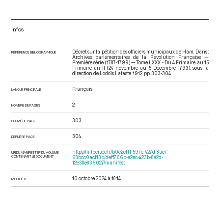
Infos
Décret sur la pétition des officiers municipaux de Ham. Dans :
RÉFÉRENCE BIBLIOGRAPHIQUE
Archives parlementaires de la Révolution Française —
Première série (1787-1799) — Tome LXXX - Du 4 Frimaire au 15
Frimaire an II (24 novembre au 5 Décembre 1793)
, sous la
direction de Lodoïs Lataste. 1912. pp. 303-304.
Français
LANGUE PRINCIPALE
2
NOMBRE DE PAGES
303
PREMIÈRE PAGE
304
DERNIÈRE PAGE
https://iiif.persee.fr/b0e2cf11-597c-427d-8ac7-
URI DU MANIFEST IIIF DU VOLUME
CONTENANT LE DOCUMENT
68bcc0acf13b/deff766b-e2ec-423b-8e2d-
12e38e836027/manifest
10 octobre 2024 à 18:14
MODIFIÉ LE