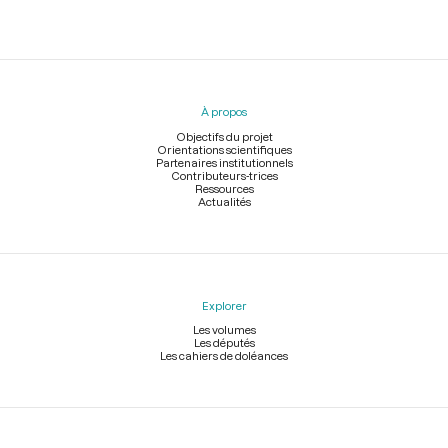
Menu
du
pied
À propos
de
page
Objectifs du projet
Orientations scientifiques
Partenaires institutionnels
Contributeurs-trices
Ressources
Actualités
Explorer
Les volumes
Les députés
Les cahiers de doléances