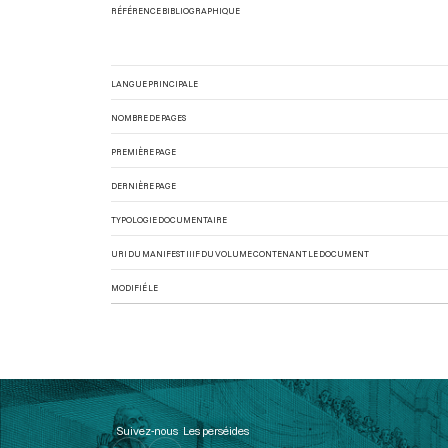
RÉFÉRENCE BIBLIOGRAPHIQUE
LANGUE PRINCIPALE
NOMBRE DE PAGES
PREMIÈRE PAGE
DERNIÈRE PAGE
TYPOLOGIE DOCUMENTAIRE
URI DU MANIFEST IIIF DU VOLUME CONTENANT LE DOCUMENT
MODIFIÉ LE
Suivez-nous
Les perséides