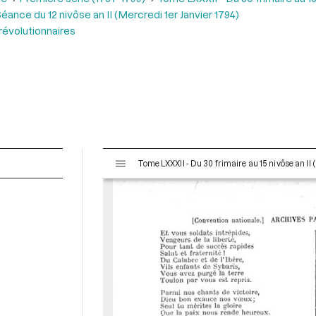
éance du 12 nivôse an II (Mercredi 1er Janvier 1794)
 révolutionnaires
V
Tome LXXXII - Du 30 frimaire au 15 nivôse an II
i
s
u
a
l
i
s
e
u
r