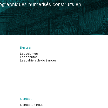
onographiques numérisés construits en
Explorer
Les volumes
Les députés
Les cahiers de doléances
Contact
Contactez-nous