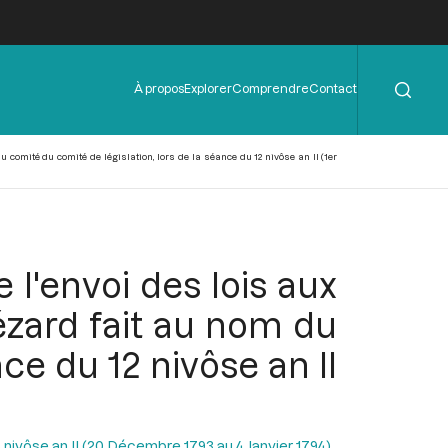
Rechercher
Menu
À propos
Explorer
Comprendre
Contact
de
l'en-
tête
 comité du comité de législation, lors de la séance du 12 nivôse an II (1er
 l'envoi des lois aux
Bézard fait au nom du
ce du 12 nivôse an II
 nivôse an II (20 Décembre 1793 au 4 Janvier 1794)