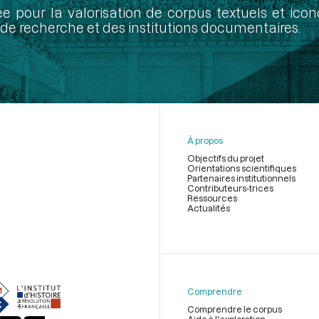
ée pour la valorisation de corpus textuels et ic
de recherche et des institutions documentaires.
À propos
Objectifs du projet
Orientations scientifiques
Partenaires institutionnels
Contributeurs-trices
Ressources
Actualités
Menu
du
pied
de
Comprendre
page
Comprendre le corpus