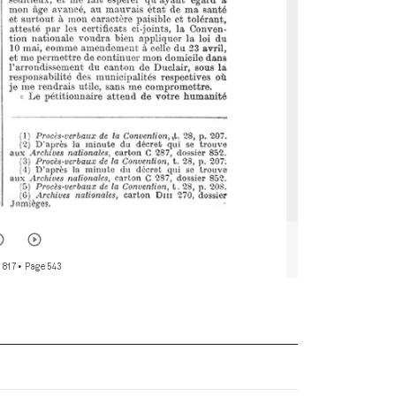
 817
• Page 543