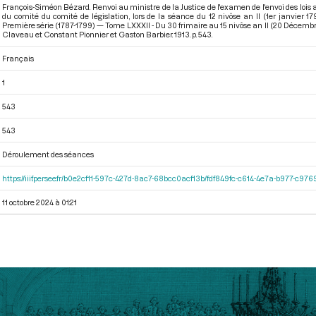
François-Siméon Bézard. Renvoi au ministre de la Justice de l'examen de l'envoi des lois 
du comité du comité de législation, lors de la séance du 12 nivôse an II (1er janvier 
Première série (1787-1799) — Tome LXXXII - Du 30 frimaire au 15 nivôse an II (20 Décembr
Claveau et Constant Pionnier et Gaston Barbier. 1913. p. 543.
Français
1
543
543
Déroulement des séances
https://iiif.persee.fr/b0e2cf11-597c-427d-8ac7-68bcc0acf13b/fdf849fc-c614-4e7a-b977-c97
11 octobre 2024 à 01:21