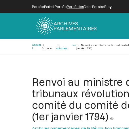
Persée
Portail Persée
Perséides
Data Persée
Blog
ARCHIVES
PARLEMENTAIRES
Fil
Accuei
Les
Renvoi au ministre de la Justice de l
d'Ariane
l
Explorer
volumes
janvier 1794)
Renvoi au ministre d
tribunaux révolution
comité du comité de 
(1er janvier 1794)
Archives parlementaires de la Révolution Françai