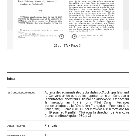
29 sur 574
• Page 31
Infos
Adresse des administrateurs du district d'Auch qui félicitent
RÉFÉRENCE BIBLIOGRAPHIQUE
la Convention de ce que les représentants ont échappé à
l’attentat et du décret du 18 floréal, en annexe de la séance du
1er messidor an II (19 juin 1794). Dans : Archives
parlementaires de la Révolution Française — Première série
(1787-1799) — Tome XCII - Du 1er messidor au 20 messidor An
II (19 juin au 8 juillet 1794)
, sous la direction de Françoise
Brunel et Aline Alquier. 1980. p. 31.
Français
LANGUE PRINCIPALE
1
NOMBRE DE PAGES