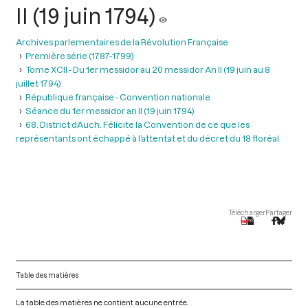
II (19 juin 1794)
Archives parlementaires de la Révolution Française
Première série (1787-1799)
Tome XCII - Du 1er messidor au 20 messidor An II (19 juin au 8
juillet 1794)
République française - Convention nationale
Séance du 1er messidor an II (19 juin 1794)
68. District d’Auch. Félicite la Convention de ce que les
représentants ont échappé à l’attentat et du décret du 18 floréal
Télécharger
Partager
Table des matières
La table des matières ne contient aucune entrée.