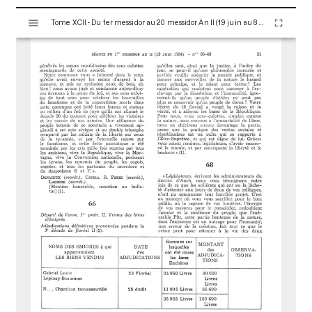
V
Tome XCII - Du 1er messidor au 20 messidor An II (19 juin au 8 juillet 1794)
i
s
u
a
l
i
s
e
u
r
M
i
r
a
d
o
r