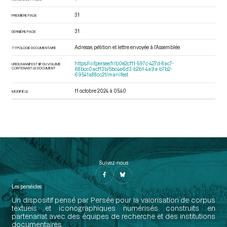
31
PREMIÈRE PAGE
31
DERNIÈRE PAGE
Adresse, pétition et lettre envoyée à l’Assemblée
TYPOLOGIE DOCUMENTAIRE
https://iiif.persee.fr/b0e2cf11-597c-427d-8ac7-
URI DU MANIFEST IIIF DU VOLUME
CONTENANT LE DOCUMENT
68bcc0acf13b/5bc4e6d3-b2b1-4a9a-b7b2-
69541a88cc21/manifest
11 octobre 2024 à 05:40
MODIFIÉ LE
Suivez-nous
Les perséides
Un dispositif pensé par Persée pour la valorisation de corpus
textuels et iconographiques numérisés construits en
partenariat avec des équipes de recherche et des institutions
documentaires.