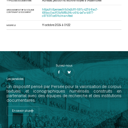
Adresse, pétition et lettre envoyée à l’Assemblée
TYPOLOGIE DOCUMENTAIRE
https://iiif.persee.fr/b0e2cf11-597c-427d-8ac7-
URI DU MANIFEST IIIF DU VOLUME
CONTENANT LE DOCUMENT
68bcc0acf13b/fdf849fc-c614-4e7a-b977-
c97697ce511c/manifest
11 octobre 2024 à 01:22
MODIFIÉ LE
Suivez-nous
Les perséides
Un dispositif pensé par Persée pour la valorisation de corpus
textuels et iconographiques numérisés construits en
partenariat avec des équipes de recherche et des institutions
documentaires.
En savoir plus