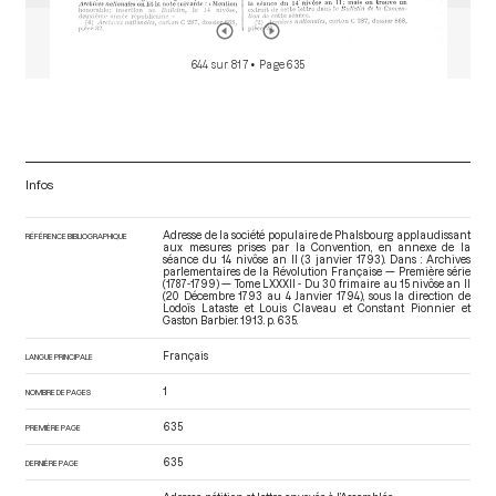
644 sur 817
• Page 635
Infos
Adresse de la société populaire de Phalsbourg applaudissant
RÉFÉRENCE BIBLIOGRAPHIQUE
aux mesures prises par la Convention, en annexe de la
séance du 14 nivôse an II (3 janvier 1793). Dans : Archives
parlementaires de la Révolution Française — Première série
(1787-1799) — Tome LXXXII - Du 30 frimaire au 15 nivôse an II
(20 Décembre 1793 au 4 Janvier 1794)
, sous la direction de
Lodoïs Lataste et Louis Claveau et Constant Pionnier et
Gaston Barbier. 1913. p. 635.
Français
LANGUE PRINCIPALE
1
NOMBRE DE PAGES
635
PREMIÈRE PAGE
635
DERNIÈRE PAGE