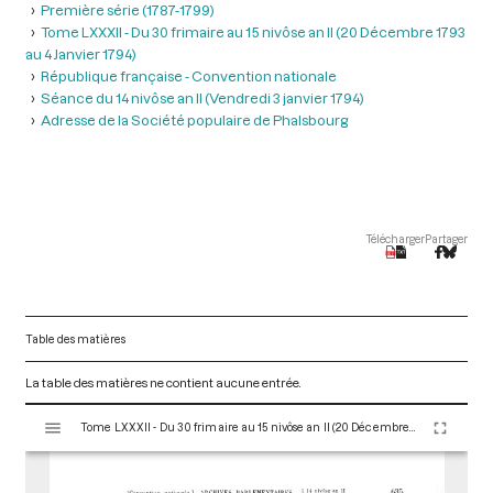
Première série (1787-1799)
Tome LXXXII - Du 30 frimaire au 15 nivôse an II (20 Décembre 1793
au 4 Janvier 1794)
République française - Convention nationale
Séance du 14 nivôse an II (Vendredi 3 janvier 1794)
Adresse de la Société populaire de Phalsbourg
Télécharger
Partager
Table des matières
La table des matières ne contient aucune entrée.
V
Tome LXXXII - Du 30 frimaire au 15 nivôse an II (20 Décembre 1793 au 4 Janvier 1794)
i
s
u