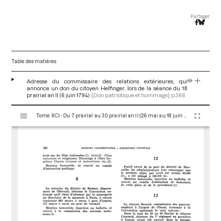
Partager
Table des matières
Adresse du commissaire des relations extérieures, qui
annonce un don du citoyen Helfinger, lors de la séance du 18
prairial an II (6 juin 1794)
[Don patriotique et hommage]
p.366
V
Tome XCI - Du 7 prairial au 30 prairial an II (26 mai au 18 juin 1794)
i
s
u
a
l
i
s
e
u
r
M