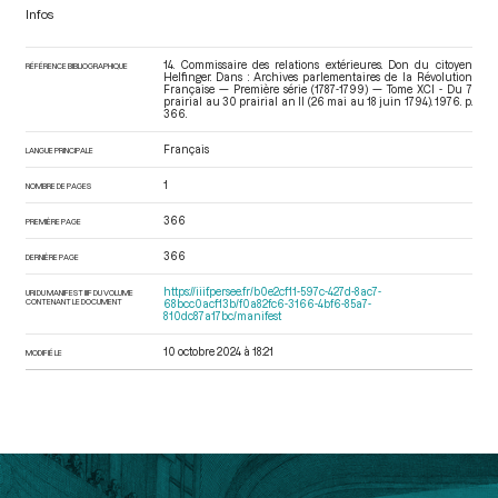
Infos
14. Commissaire des relations extérieures. Don du citoyen
RÉFÉRENCE BIBLIOGRAPHIQUE
Helfinger. Dans : Archives parlementaires de la Révolution
Française — Première série (1787-1799) — Tome XCI - Du 7
prairial au 30 prairial an II (26 mai au 18 juin 1794)
. 1976. p.
366.
Français
LANGUE PRINCIPALE
1
NOMBRE DE PAGES
366
PREMIÈRE PAGE
366
DERNIÈRE PAGE
https://iiif.persee.fr/b0e2cf11-597c-427d-8ac7-
URI DU MANIFEST IIIF DU VOLUME
CONTENANT LE DOCUMENT
68bcc0acf13b/f0a82fc6-3166-4bf6-85a7-
810dc87a17bc/manifest
10 octobre 2024 à 18:21
MODIFIÉ LE