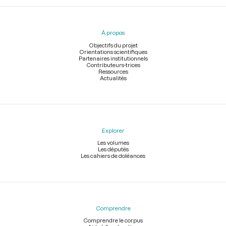
Menu
du
pied
À propos
de
page
Objectifs du projet
Orientations scientifiques
Partenaires institutionnels
Contributeurs-trices
Ressources
Actualités
Explorer
Les volumes
Les députés
Les cahiers de doléances
Comprendre
Comprendre le corpus