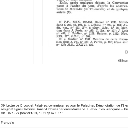
688 sur
39. Lettre de Drouot et Falgères, commissaires pour le Palatinat. Dénonciation de l’Ele
assignat signé Calonne. Dans : Archives parlementaires de la Révolution Française — Pre
An II (5 au 27 janvier 1794)
. 1961. pp. 676-677.
Français