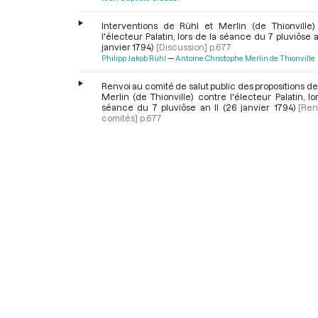
Interventions de Rühl et Merlin (de Thionville)
l'électeur Palatin, lors de la séance du 7 pluviôse a
janvier 1794)
[Discussion]
p.677
Philipp Jakob Rühl
Antoine Christophe Merlin de Thionville
Renvoi au comité de salut public des propositions de
Merlin (de Thionville) contre l'électeur Palatin, lo
séance du 7 pluviôse an II (26 janvier 1794)
[Ren
comités]
p.677