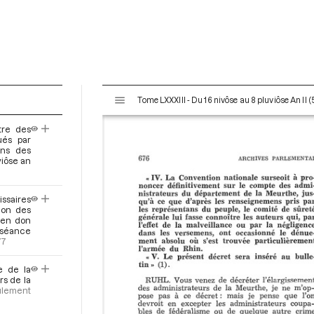
V
Tome LXXXIII - Du 16 nivôse au 8 pluviôse An II (
i
s
tre des
u
ués par
a
ens des
viôse an
l
i
s
ssaires
e
tion des
 en don
u
a séance
r
77
M
i
e de la
rs de la
r
ulement
a
d