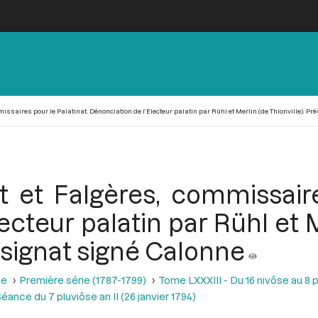
missaires pour le Palatinat. Dénonciation de l’Electeur palatin par Rühl et Merlin (de Thionville). 
t et Falgères, commissaire
cteur palatin par Rühl et M
ssignat signé Calonne
se
Première série (1787-1799)
Tome LXXXIII - Du 16 nivôse au 8 pl
éance du 7 pluviôse an II (26 janvier 1794)