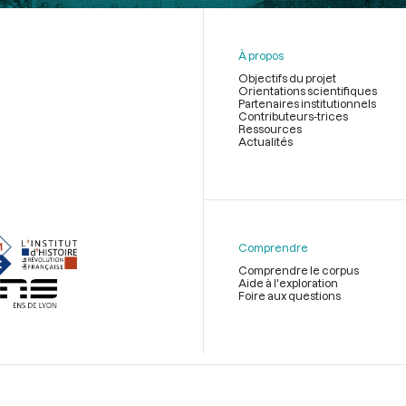
À propos
Objectifs du projet
Orientations scientifiques
Partenaires institutionnels
Contributeurs-trices
Ressources
Actualités
Menu
du
pied
de
Comprendre
page
Comprendre le corpus
Aide à l'exploration
Foire aux questions