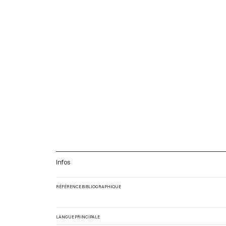
Infos
RÉFÉRENCE BIBLIOGRAPHIQUE
LANGUE PRINCIPALE