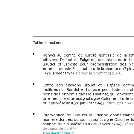
Table des matières
Renvoi au comité de sûreté générale de la let
citoyens Drouot et Falgères, commissaires instit
Baudot et Lacoste pour l'administration des bi
ennemis dans le Palatinat, lors de la séance du 7 plu
II (26 janvier 1794)
[Renvoi aux comités]
p.676
Lettre des citoyens Drouot et Falgères, commi
institués par Baudot et Lacoste pour l'administra
biens des ennemis dans le Palatinat, qui envoient
une médaille et un assignat signé Calonne, lors de l
du 7 pluviôse an II (26 janvier 1794)
[Lettre]
pp.676-6
Intervention de Clauzel qui donne connaissanc
manière dont est conçu l'assignat signé Calonne, lo
séance du 7 pluviôse an II (26 janvier 1794)
[Déro
des séances]
p.677
Jean-Baptiste Clauzel