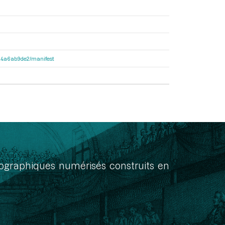
3404a6ab9de2/manifest
onographiques numérisés construits en