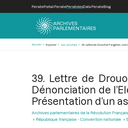
Persée
Portail Persée
Perséides
Data Persée
Blog
ARCHIVES
PARLEMENTAIRES
Fil
Accueil
Explorer
Les volumes
39. Lettre de Drouot et Falgères, com
d'Ariane
39. Lettre de Drouo
Dénonciation de l’Ele
Présentation d’un a
Archives parlementaires de la Révolution Françai
République française - Convention nationale
S