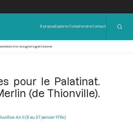
Rechercher
Menu
À propos
Explorer
Comprendre
Contact
de
l'en-
tête
Présentation d’un assignat signé Calonne
s pour le Palatinat.
erlin (de Thionville).
uviôse An II (5 au 27 janvier 1794)