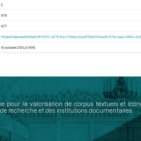
2
676
677
https://iiif.persee.fr/b0e2cf11-597c-427d-8ac7-68bcc0acf13b/d3944ed5-671e-4a4c-b964-
10 octobre 2024 à 18:15
ée pour la valorisation de corpus textuels et ic
de recherche et des institutions documentaires.