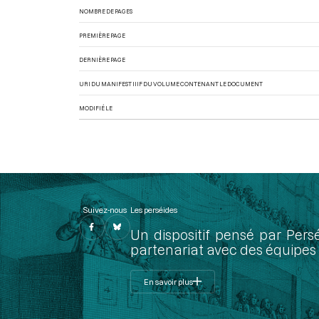
NOMBRE DE PAGES
PREMIÈRE PAGE
DERNIÈRE PAGE
URI DU MANIFEST IIIF DU VOLUME CONTENANT LE DOCUMENT
MODIFIÉ LE
Suivez-nous
Les perséides
Un dispositif pensé par Pers
partenariat avec des équipes 
En savoir plus