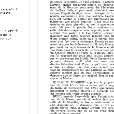
o
 contre
r
n II (26
 Rühl et
rs de la
voi aux