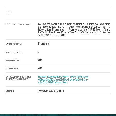
Infos
44. Société populaire de Saint-Quentin. Félicite de l’abolition
RÉFÉRENCE BIBLIOGRAPHIQUE
de l’esclavage. Dans : Archives parlementaires de la
Révolution Française — Première série (1787-1799) — Tome
LXXXIV - Du 9 au 25 pluviôse An II (28 janvier au 13 février
1794)
. 1962. pp. 616-617.
Français
LANGUE PRINCIPALE
2
NOMBRE DE PAGES
616
PREMIÈRE PAGE
617
DERNIÈRE PAGE
https://iiif.persee.fr/b0e2cf11-597c-427d-8ac7-
URI DU MANIFEST IIIF DU VOLUME
CONTENANT LE DOCUMENT
68bcc0acf13b/ae487d6c-9b4a-4d68-9f3e-
4640bd6f9234/manifest
10 octobre 2024 à 18:16
MODIFIÉ LE