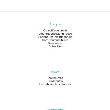
Menu
du
pied
À propos
de
page
Objectifs du projet
Orientations scientifiques
Partenaires institutionnels
Contributeurs-trices
Ressources
Actualités
Explorer
Les volumes
Les députés
Les cahiers de doléances
Comprendre