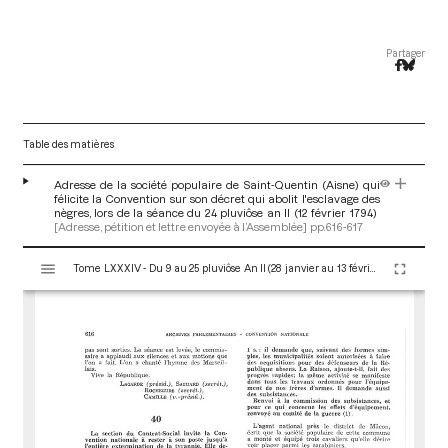
Partager
Table des matières
Adresse de la société populaire de Saint-Quentin (Aisne) qui
félicite la Convention sur son décret qui abolit l'esclavage des
nègres, lors de la séance du 24 pluviôse an II (12 février 1794)
[Adresse, pétition et lettre envoyée à l’Assemblée]
pp.616-617
V
Tome LXXXIV - Du 9 au 25 pluviôse An II (28 janvier au 13 février 1794)
i
s
u
a
l
i
s
e
u
r