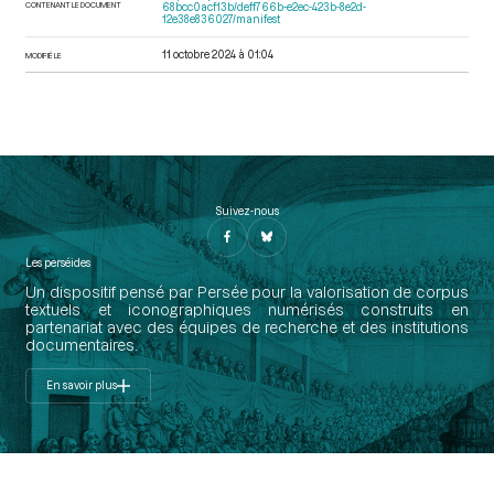
CONTENANT LE DOCUMENT
68bcc0acf13b/deff766b-e2ec-423b-8e2d-
12e38e836027/manifest
11 octobre 2024 à 01:04
MODIFIÉ LE
Suivez-nous
Les perséides
Un dispositif pensé par Persée pour la valorisation de corpus
textuels et iconographiques numérisés construits en
partenariat avec des équipes de recherche et des institutions
documentaires.
En savoir plus