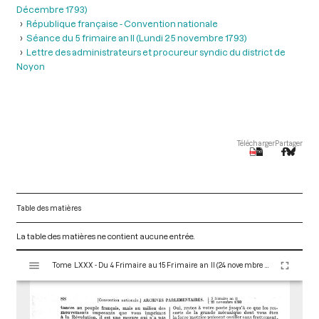
Décembre 1793)
République française - Convention nationale
Séance du 5 frimaire an II (Lundi 25 novembre 1793)
Lettre des administrateurs et procureur syndic du district de
Noyon
Télécharger
Partager
Table des matières
La table des matières ne contient aucune entrée.
V
Tome LXXX - Du 4 Frimaire au 15 Frimaire an II (24 novembre au 5 Décembre 1793)
i
s
u
a