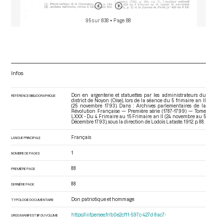
95 sur 838
• Page 88
Infos
Don en argenterie et statuettes par les administrateurs du
RÉFÉRENCE BIBLIOGRAPHIQUE
district de Noyon (Oise), lors de la séance du 5 frimaire an II
(25 novembre 1793). Dans : Archives parlementaires de la
Révolution Française — Première série (1787-1799) — Tome
LXXX - Du 4 Frimaire au 15 Frimaire an II (24 novembre au 5
Décembre 1793)
, sous la direction de Lodoïs Lataste. 1912. p. 88.
Français
LANGUE PRINCIPALE
1
NOMBRE DE PAGES
88
PREMIÈRE PAGE
88
DERNIÈRE PAGE
Don patriotique et hommage
TYPOLOGIE DOCUMENTAIRE
https://iiif.persee.fr/b0e2cf11-597c-427d-8ac7-
URI DU MANIFEST IIIF DU VOLUME