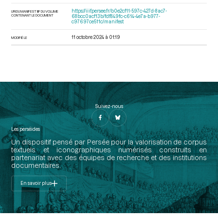
https://iiif.persee.fr/b0e2cf11-597c-427d-8ac7-
URI DU MANIFEST IIIF DU VOLUME
CONTENANT LE DOCUMENT
68bcc0acf13b/fdf849fc-c614-4e7a-b977-
c97697ce511c/manifest
11 octobre 2024 à 01:19
MODIFIÉ LE
Suivez-nous
Les perséides
Un dispositif pensé par Persée pour la valorisation de corpus
textuels et iconographiques numérisés construits en
partenariat avec des équipes de recherche et des institutions
documentaires.
En savoir plus