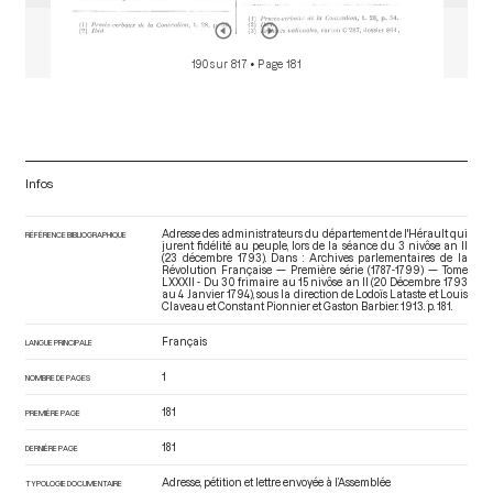
190 sur 817
• Page 181
Infos
Adresse des administrateurs du département de l'Hérault qui
RÉFÉRENCE BIBLIOGRAPHIQUE
jurent fidélité au peuple, lors de la séance du 3 nivôse an II
(23 décembre 1793). Dans : Archives parlementaires de la
Révolution Française — Première série (1787-1799) — Tome
LXXXII - Du 30 frimaire au 15 nivôse an II (20 Décembre 1793
au 4 Janvier 1794)
, sous la direction de Lodoïs Lataste et Louis
Claveau et Constant Pionnier et Gaston Barbier. 1913. p. 181.
Français
LANGUE PRINCIPALE
1
NOMBRE DE PAGES
181
PREMIÈRE PAGE
181
DERNIÈRE PAGE
Adresse, pétition et lettre envoyée à l’Assemblée
TYPOLOGIE DOCUMENTAIRE