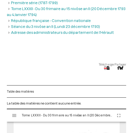
Première série (1787-1799)
Tome LXXXII - Du 30 frimaire au 15 nivôse an II (20 Décembre 1793
au 4 Janvier 1794)
République française - Convention nationale
Séance du 3 nivôse an II (Lundi 23 décembre 1793)
Adresse des administrateurs du département de l’Hérault
Télécharger
Partager
Table des matières
La table des matières ne contient aucune entrée.
V
Tome LXXXII - Du 30 frimaire au 15 nivôse an II (20 Décembre 1793 au 4 Janvier 1794)
i
s
u