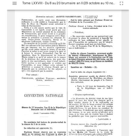
Tome LXXVIII - Du 8 au 20 brumaire an II (29 octobre au 10 novembre 1793)
i
s
u
a
l
i
s
e
u
r
M
i
r
a
d
o
r