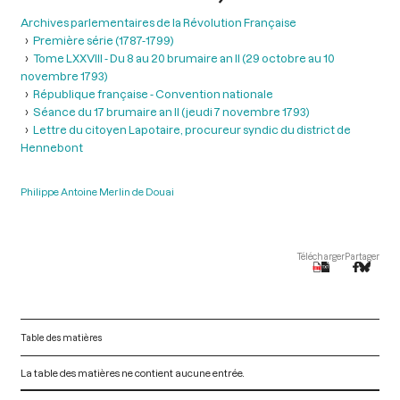
Archives parlementaires de la Révolution Française
Première série (1787-1799)
Tome LXXVIII - Du 8 au 20 brumaire an II (29 octobre au 10
novembre 1793)
République française - Convention nationale
Séance du 17 brumaire an II (jeudi 7 novembre 1793)
Lettre du citoyen Lapotaire, procureur syndic du district de
Hennebont
Philippe Antoine Merlin de Douai
Télécharger
Partager
Table des matières
La table des matières ne contient aucune entrée.
V