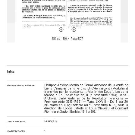
514 sur 804
• Page 507
Infos
Philippe Antoine Merlin de Douai. Annonce de la vente de
RÉFÉRENCE BIBLIOGRAPHIQUE
biens d'émigrés dans le district d'Hennebont (Morbihan),
transmise par le représentant Merlin (de Douai), lors de la
séance du 17 brumaire an II (7 novembre 1793). Dans :
Archives parlementaires de la Révolution Française —
Première série (1787-1799) — Tome LXXVIII - Du 8 au 20
brumaire an II (29 octobre au 10 novembre 1793)
, sous la
direction de Lodoïs Lataste et Louis Claveau et Constant
Pionnier et Gaston Barbier. 1911. p. 507.
Français
LANGUE PRINCIPALE
1
NOMBRE DE PAGES