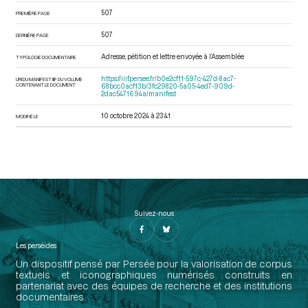
507
PREMIÈRE PAGE
507
DERNIÈRE PAGE
Adresse, pétition et lettre envoyée à l’Assemblée
TYPOLOGIE DOCUMENTAIRE
https://iiif.persee.fr/b0e2cf11-597c-427d-8ac7-
URI DU MANIFEST IIIF DU VOLUME
CONTENANT LE DOCUMENT
68bcc0acf13b/3fc29820-5a05-4ed7-909d-
2dac5471694a/manifest
10 octobre 2024 à 23:41
MODIFIÉ LE
Suivez-nous
Les perséides
Un dispositif pensé par Persée pour la valorisation de corpus
textuels et iconographiques numérisés construits en
partenariat avec des équipes de recherche et des institutions
documentaires.