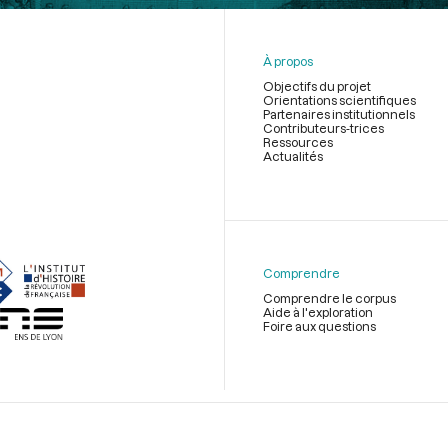
À propos
Objectifs du projet
Orientations scientifiques
Partenaires institutionnels
Contributeurs-trices
Ressources
Actualités
Menu
du
pied
de
Comprendre
page
Comprendre le corpus
Aide à l'exploration
Foire aux questions