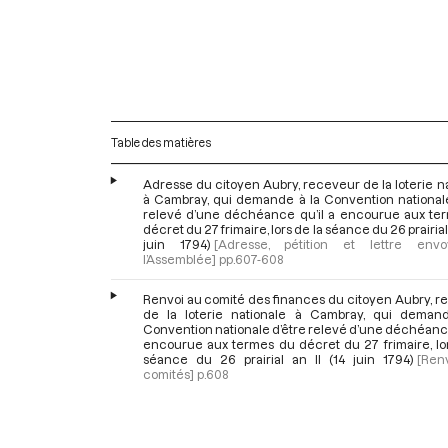
Table des matières
Adresse du citoyen Aubry, receveur de la loterie n
à Cambray, qui demande à la Convention nationale
relevé d’une déchéance qu’il a encourue aux te
décret du 27 frimaire, lors de la séance du 26 prairial 
juin 1794)
[Adresse, pétition et lettre env
l’Assemblée]
pp.607-608
Renvoi au comité des finances du citoyen Aubry, r
de la loterie nationale à Cambray, qui deman
Convention nationale d’être relevé d’une déchéance
encourue aux termes du décret du 27 frimaire, lor
séance du 26 prairial an II (14 juin 1794)
[Ren
comités]
p.608