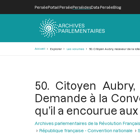
Persée
Portail Persée
Perséides
Data Persée
Blog
ARCHIVES
PARLEMENTAIRES
Fil
Accueil
Explorer
Les volumes
50. Citoyen Aubry, receveur de la lo
d'Ariane
50. Citoyen Aubry,
Demande à la Conve
qu’il a encourue aux
Archives parlementaires de la Révolution Françai
République française - Convention nationale
S