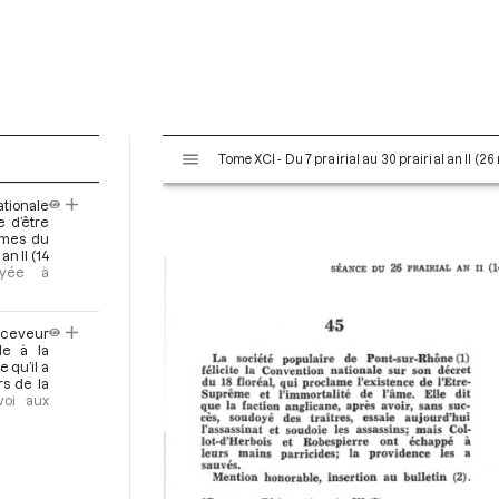
V
Tome XCI - Du 7 prairial au 30 prairial an II (26
i
s
ationale
u
 d’être
a
rmes du
an II (14
l
oyée à
i
s
e
eceveur
de à la
u
 qu’il a
r
s de la
voi aux
M
i
r
a
d