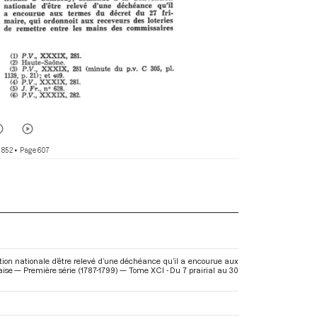
 852
• Page 607
ion nationale d’être relevé d’une déchéance qu’il a encourue aux
aise — Première série (1787-1799) — Tome XCI - Du 7 prairial au 30