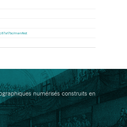
0dc87a17bc/manifest
onographiques numérisés construits en