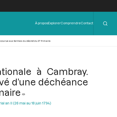
Rechercher
Menu
À propos
Explorer
Comprendre
Contact
de
l'en-
tête
ncourue aux termes du décret du 27 frimaire
ationale à Cambray.
evé d’une déchéance
maire
al an II (26 mai au 18 juin 1794)