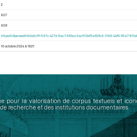
2
607
608
https://iiif.persee.fr/b0e2cf11-597c-427d-8ac7-68bcc0acf13b/f0a82fc6-3166-4bf6-85a7-81
10 octobre 2024 à 18:21
ée pour la valorisation de corpus textuels et ic
de recherche et des institutions documentaires.