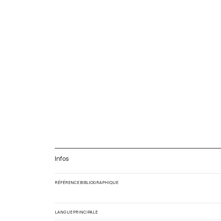
Infos
RÉFÉRENCE BIBLIOGRAPHIQUE
LANGUE PRINCIPALE