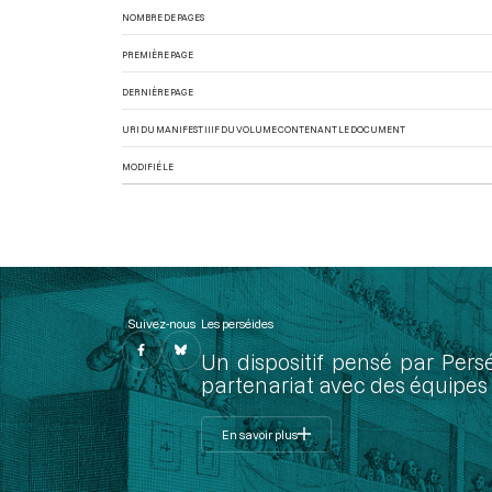
NOMBRE DE PAGES
PREMIÈRE PAGE
DERNIÈRE PAGE
URI DU MANIFEST IIIF DU VOLUME CONTENANT LE DOCUMENT
MODIFIÉ LE
Suivez-nous
Les perséides
Un dispositif pensé par Pers
partenariat avec des équipes 
En savoir plus