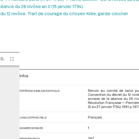
éance du 26 nivôse an II (15 janvier 1794)
du 12 nivôse. Trait de courage du citoyen Klée, garde-clocher
Tome LXXXIII - Du 16 nivôse au 8 pluviôse An II (5 au 27 janvier 1794)
Infos
Renvoi au comité de salut pub
RÉFÉRENCE BIBLIOGRAPHIQUE
Convention du décret du 12 nivôse
annexe de la séance du 26 nivô
Révolution Française — Première 
(5 au 27 janvier 1794)
. 1961. p. 367.
Français
LANGUE PRINCIPALE
1
NOMBRE DE PAGES
367
PREMIÈRE PAGE