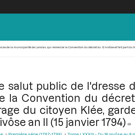
esse de la municipalité de Landau qui remercie la Convention du décret du 12 nivôse et fait part du t
 salut public de l'dresse d
 la Convention du décret 
urage du citoyen Klée, gard
vôse an II (15 janvier 1794)
se
Première série (1787-1799)
Tome LXXXIII - Du 16 nivôse au 8 pl