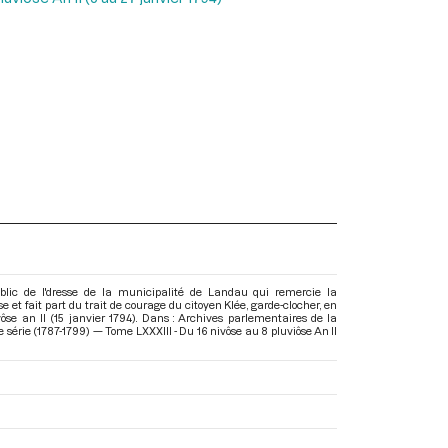
lic de l'dresse de la municipalité de Landau qui remercie la
 et fait part du trait de courage du citoyen Klée, garde-clocher, en
se an II (15 janvier 1794). Dans : Archives parlementaires de la
série (1787-1799) — Tome LXXXIII - Du 16 nivôse au 8 pluviôse An II