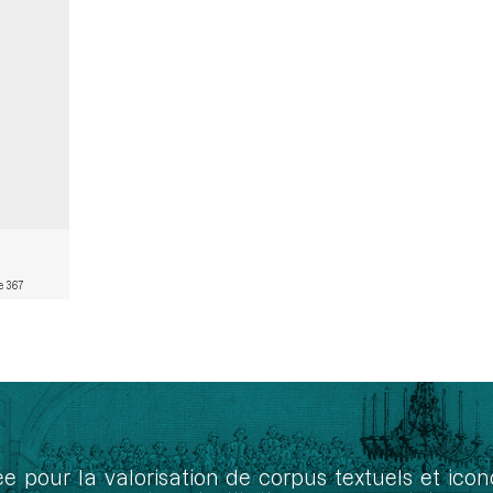
e 367
ée pour la valorisation de corpus textuels et ic