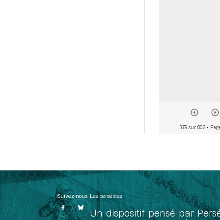
379 sur 802
• Pag
Suivez-nous
Les perséides
Un dispositif pensé par Pers