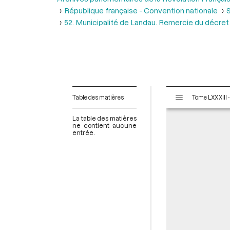
République française - Convention nationale
S
52. Municipalité de Landau. Remercie du décret 
V
Table des matières
i
s
La table des matières
u
ne contient aucune
entrée.
a
l
i
s
e
u
r
M
i