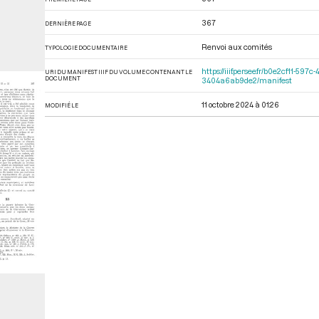
367
DERNIÈRE PAGE
Renvoi aux comités
TYPOLOGIE DOCUMENTAIRE
https://iiif.persee.fr/b0e2cf11-
URI DU MANIFEST IIIF DU VOLUME CONTENANT LE
DOCUMENT
3404a6ab9de2/manifest
11 octobre 2024 à 01:26
MODIFIÉ LE