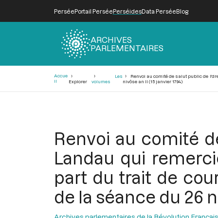
Persée
Portail Persée
Perséides
Data Persée
Blog
ARCHIVES
PARLEMENTAIRES
Fil
Accue
Les
Renvoi au comité de salut public de l'dr
d'Ariane
il
Explorer
volumes
nivôse an II (15 janvier 1794)
Renvoi au comité de
Landau qui remercie
part du trait de co
de la séance du 26 ni
Archives parlementaires de la Révolution Françai