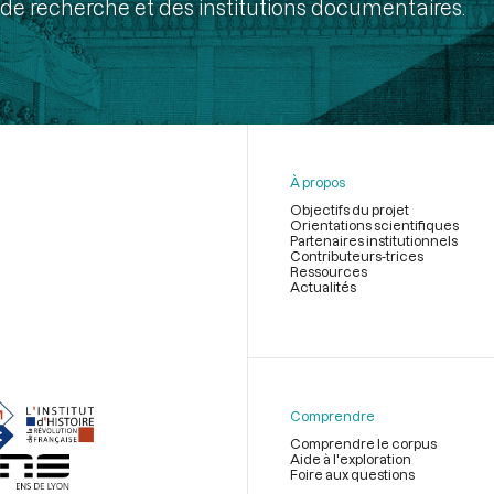
de recherche et des institutions documentaires.
À propos
Objectifs du projet
Orientations scientifiques
Partenaires institutionnels
Contributeurs-trices
Ressources
Actualités
Menu
du
pied
de
Comprendre
page
Comprendre le corpus
Aide à l'exploration
Foire aux questions