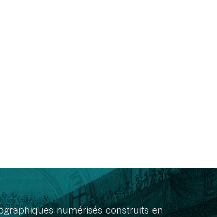
onographiques numérisés construits en