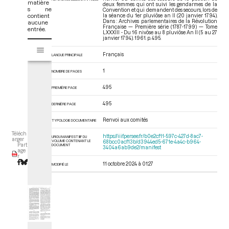
matière
deux femmes qui ont suivi les gendarmes de la
s ne
Convention et qui demandent des secours, lors de
contient
la séance du 1er pluviôse an II (20 janvier 1794).
Dans : Archives parlementaires de la Révolution
aucune
Française — Première série (1787-1799) — Tome
entrée.
LXXXIII - Du 16 nivôse au 8 pluviôse An II (5 au 27
janvier 1794)
. 1961. p. 495.
V
Tome LXXXIII - Du 16 nivôse au 8 pluviôse An II (5 au 27 janvier 1794)
i
Français
LANGUE PRINCIPALE
s
u
1
NOMBRE DE PAGES
a
495
PREMIÈRE PAGE
l
i
495
DERNIÈRE PAGE
s
e
Renvoi aux comités
TYPOLOGIE DOCUMENTAIRE
u
Téléch
https://iiif.persee.fr/b0e2cf11-597c-427d-8ac7-
URI DU MANIFEST IIIF DU
r
arger
VOLUME CONTENANT LE
68bcc0acf13b/d3944ed5-671e-4a4c-b964-
Part
DOCUMENT
3404a6ab9de2/manifest
M
age
r
i
11 octobre 2024 à 01:27
MODIFIÉ LE
r
a
d
o
r