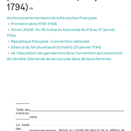
1794)
Archives parlementaires de la Révolution Française
Première série (1787-1799)
Tome LXXXIII - Du 16 nivôse au 8 pluviôse An II (5 au 27 janvier
1794)
République française - Convention nationale
Séance du 1er pluviôse an II (matin) (20 janvier 1794)
40. Députation des gendarmes de la Convention qui reviennent
de Vendée. Demande de secours de deux de leurs femmes
Table des
matières
Infos
La table
des
Renvoi au comité des secours de la pétition de
RÉFÉRENCE BIBLIOGRAPHIQUE