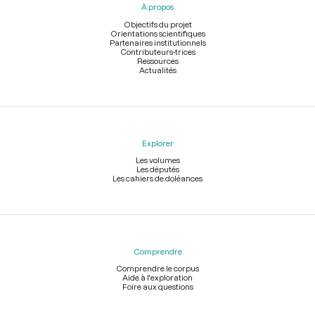
À propos
de
page
Objectifs du projet
Orientations scientifiques
Partenaires institutionnels
Contributeurs-trices
Ressources
Actualités
Explorer
Les volumes
Les députés
Les cahiers de doléances
Comprendre
Comprendre le corpus
Aide à l'exploration
Foire aux questions