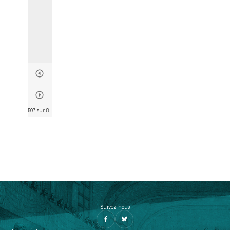
507 sur 802
• Page 495
Suivez-nous