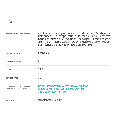
Infos
76. Femmes des gendarmes à pied de la 35e division.
RÉFÉRENCE BIBLIOGRAPHIQUE
Demandent un congé pour leurs maris. Dans : Archives
parlementaires de la Révolution Française — Première série
(1787-1799) — Tome LXXXV - Du 26 pluviôse au 12 ventôse an
II (14 février au 2 mars 1794)
. 1964. pp. 390-391.
Français
LANGUE PRINCIPALE
2
NOMBRE DE PAGES
390
PREMIÈRE PAGE
391
DERNIÈRE PAGE
https://iiif.persee.fr/b0e2cf11-597c-427d-8ac7-
URI DU MANIFEST IIIF DU VOLUME
CONTENANT LE DOCUMENT
68bcc0acf13b/ba94b825-e3c0-4e21-8f82-
33d949d61fc7/manifest
10 octobre 2024 à 18:17
MODIFIÉ LE