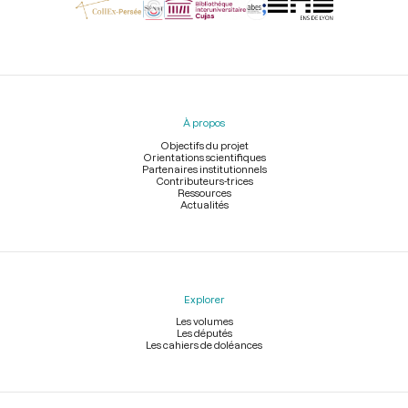
Menu
du
pied
À propos
de
page
Objectifs du projet
Orientations scientifiques
Partenaires institutionnels
Contributeurs-trices
Ressources
Actualités
Explorer
Les volumes
Les députés
Les cahiers de doléances