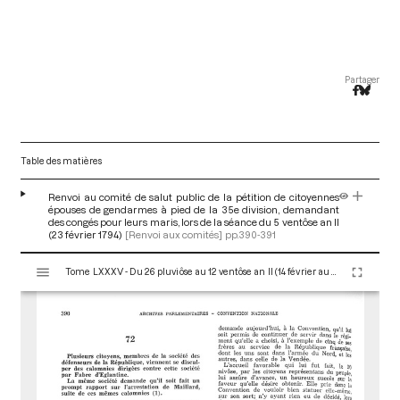
Partager
Table des matières
Renvoi au comité de salut public de la pétition de citoyennes
épouses de gendarmes à pied de la 35e division, demandant
des congés pour leurs maris, lors de la séance du 5 ventôse an II
(23 février 1794)
[Renvoi aux comités]
pp.390-391
V
Tome LXXXV - Du 26 pluviôse au 12 ventôse an II (14 février au 2 mars 1794)
i
s
u
a
l
i
s
e