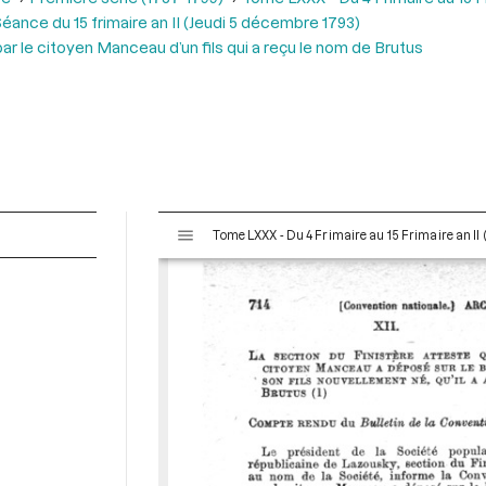
éance du 15 frimaire an II (Jeudi 5 décembre 1793)
par le citoyen Manceau d’un fils qui a reçu le nom de Brutus
V
Tome LXXX - Du 4 Frimaire au 15 Frimaire an I
i
s
u
a
l
i
s
e
u
r
M