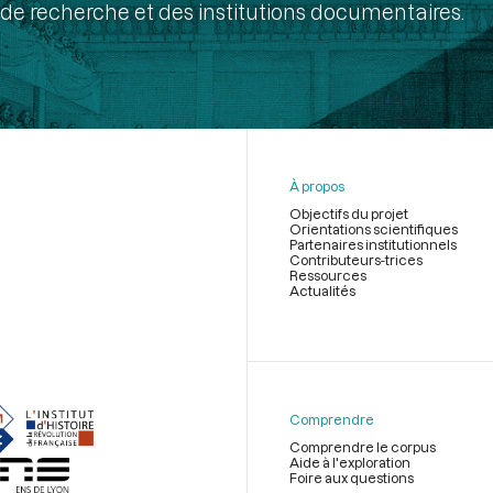
de recherche et des institutions documentaires.
À propos
Objectifs du projet
Orientations scientifiques
Partenaires institutionnels
Contributeurs-trices
Ressources
Actualités
Menu
du
pied
de
Comprendre
page
Comprendre le corpus
Aide à l'exploration
Foire aux questions