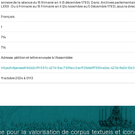
annexe de la séance du 15 frimaire an II (5 décembre 1793). Dans : Archives parlementai
LXXX - Du 4 Frimaire au 15 Frimaire an II (24 novembre au 5 Décembre 1793)
, sous la dire
Français
1
714
714
Adresse, pétition et lettre envoyée à l’Assemblée
https://iiif.persee.fr/b0e2cf11-597c-427d-8ac7-68bcc0acf13b/deff766b-e2ec-423b-8e2d-1
11 octobre 2024 à 01:13
ée pour la valorisation de corpus textuels et ic