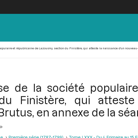
opulaire et républicaine de Lazousky, section du Finistère, qui atteste la naissance d'un nouveau
e de la société populaire
du Finistère, qui attest
rutus, en annexe de la séan
se
Première série (1787-1799)
Tome LXXX - Du 4 Frimaire au 15 