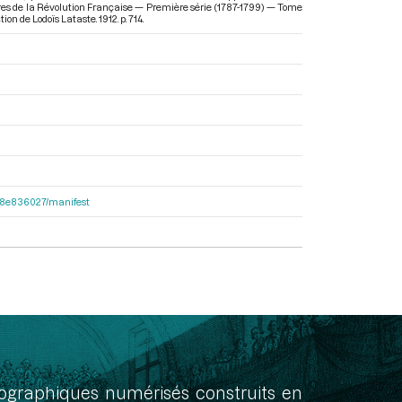
res de la Révolution Française — Première série (1787-1799) — Tome
ction de Lodoïs Lataste. 1912. p. 714.
2e38e836027/manifest
onographiques numérisés construits en