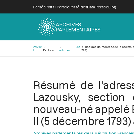
Persée
Portail Persée
Perséides
Data Persée
Blog
ARCHIVES
PARLEMENTAIRES
Fil
Accuei
Les
Résumé de l'adresse de la société p
d'Ariane
l
Explorer
volumes
1793)
Résumé de l'adress
Lazousky, section 
nouveau-né appelé B
II (5 décembre 1793)
Archives parlementaires de la Révolution Françai