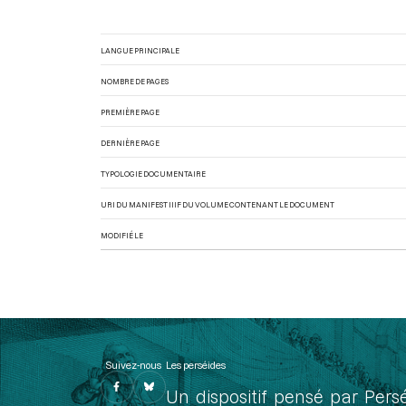
LANGUE PRINCIPALE
NOMBRE DE PAGES
PREMIÈRE PAGE
DERNIÈRE PAGE
TYPOLOGIE DOCUMENTAIRE
URI DU MANIFEST IIIF DU VOLUME CONTENANT LE DOCUMENT
MODIFIÉ LE
Suivez-nous
Les perséides
Un dispositif pensé par Pers