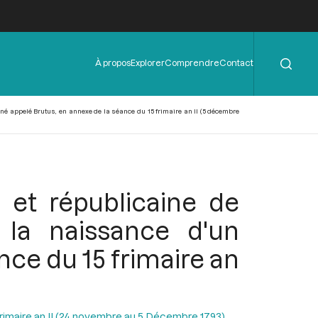
Rechercher
Menu
À propos
Explorer
Comprendre
Contact
de
l'en-
tête
-né appelé Brutus, en annexe de la séance du 15 frimaire an II (5 décembre
 et républicaine de
e la naissance d'un
ce du 15 frimaire an
Frimaire an II (24 novembre au 5 Décembre 1793)