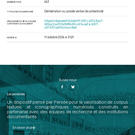
443
DERNIÈRE PAGE
Délibération ou procès verbal de collectivité
TYPOLOGIE DOCUMENTAIRE
https://iiif.persee.fr/b0e2cf11-597c-427d-8ac7-
URI DU MANIFEST IIIF DU VOLUME
CONTENANT LE DOCUMENT
68bcc0acf13b/fdf849fc-c614-4e7a-b977-
c97697ce511c/manifest
11 octobre 2024 à 01:21
MODIFIÉ LE
Suivez-nous
Les perséides
Un dispositif pensé par Persée pour la valorisation de corpus
textuels et iconographiques numérisés construits en
partenariat avec des équipes de recherche et des institutions
documentaires.
En savoir plus