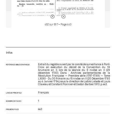
452 sur 817
• Page 443
Infos
Extrait du registre ouvert par le comité de surveillance à Pont-
RÉFÉRENCE BIBLIOGRAPHIQUE
Croix en exécution du décret de la Convention du 19
brumaire an II, lors de la séance du 9 nivôse an II (29
décembre 1793). Dans : Archives parlementaires de la
Révolution Française — Première série (1787-1799) — Tome
LXXXII - Du 30 frimaire au 15 nivôse an II (20 Décembre 1793
au 4 Janvier 1794)
, sous la direction de Lodoïs Lataste et Louis
Claveau et Constant Pionnier et Gaston Barbier. 1913. p. 443.
Français
LANGUE PRINCIPALE
1
NOMBRE DE PAGES
443
PREMIÈRE PAGE