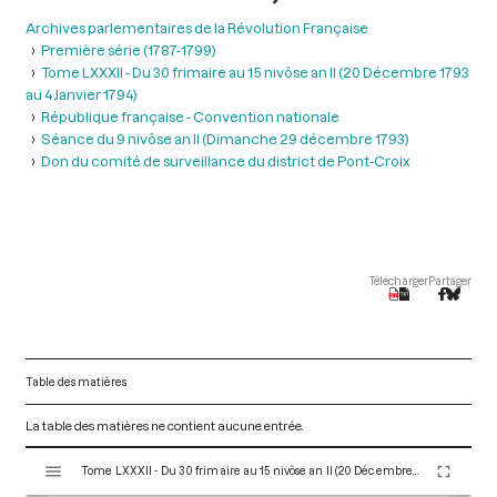
Archives parlementaires de la Révolution Française
Première série (1787-1799)
Tome LXXXII - Du 30 frimaire au 15 nivôse an II (20 Décembre 1793
au 4 Janvier 1794)
République française - Convention nationale
Séance du 9 nivôse an II (Dimanche 29 décembre 1793)
Don du comité de surveillance du district de Pont-Croix
Télécharger
Partager
Table des matières
La table des matières ne contient aucune entrée.
V
Tome LXXXII - Du 30 frimaire au 15 nivôse an II (20 Décembre 1793 au 4 Janvier 1794)
i