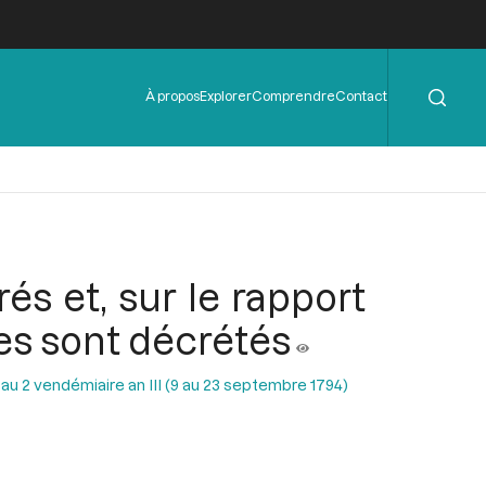
Rechercher
Menu
À propos
Explorer
Comprendre
Contact
de
l'en-
tête
rés et, sur le rapport
les sont décrétés
 au 2 vendémiaire an III (9 au 23 septembre 1794)