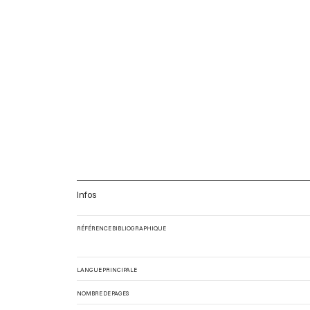
Infos
RÉFÉRENCE BIBLIOGRAPHIQUE
LANGUE PRINCIPALE
NOMBRE DE PAGES