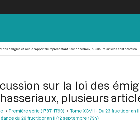
loi des émigrés et, sur le rapport du représentant Eschasseriaux, plusieurs articles sont décrétés
cussion sur la loi des émig
asseriaux, plusieurs artic
se
Première série (1787-1799)
Tome XCVII - Du 23 fructidor an II
éance du 26 fructidor an II (12 septembre 1794)