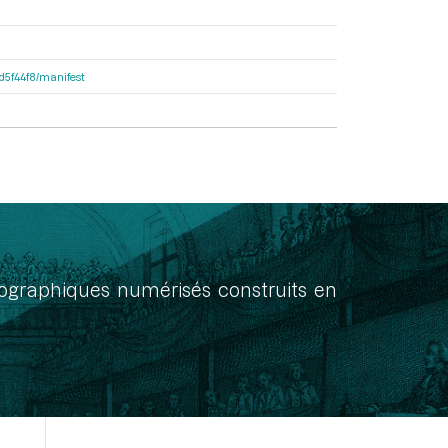
dd5f44f8/manifest
onographiques numérisés construits en