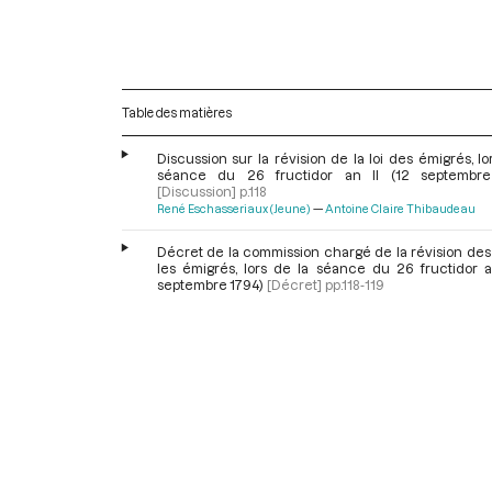
Table des matières
Discussion sur la révision de la loi des émigrés, lo
séance du 26 fructidor an II (12 septembre
[Discussion]
p.118
René Eschasseriaux (Jeune)
Antoine Claire Thibaudeau
Décret de la commission chargé de la révision des 
les émigrés, lors de la séance du 26 fructidor an
septembre 1794)
[Décret]
pp.118-119