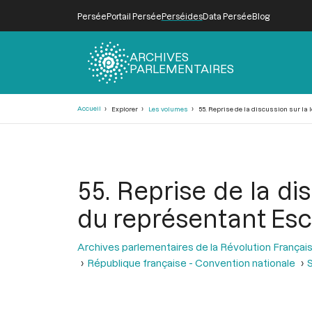
Persée
Portail Persée
Perséides
Data Persée
Blog
ARCHIVES
PARLEMENTAIRES
Fil
Accueil
Explorer
Les volumes
55. Reprise de la discussion sur la 
d'Ariane
55. Reprise de la dis
du représentant Esch
Archives parlementaires de la Révolution Françai
République française - Convention nationale
S