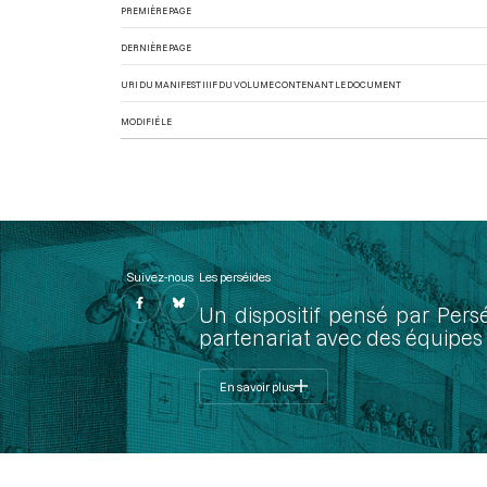
PREMIÈRE PAGE
DERNIÈRE PAGE
URI DU MANIFEST IIIF DU VOLUME CONTENANT LE DOCUMENT
MODIFIÉ LE
Suivez-nous
Les perséides
Un dispositif pensé par Pers
partenariat avec des équipes 
En savoir plus