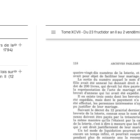
V
Tome XCVII - Du 23 fructidor an II au 2 vendémi
i
s
rs de la
u
 1794)
a
l
i
lois sur
s
 II (12
e
u
r
M
i
r
a
d
o