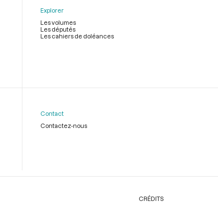
Explorer
Les volumes
Les députés
Les cahiers de doléances
Contact
Contactez-nous
CRÉDITS