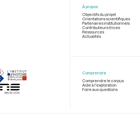
À propos
Objectifs du projet
Orientations scientifiques
Partenaires institutionnels
Contributeurs-trices
Ressources
Actualités
Menu
du
pied
de
Comprendre
page
Comprendre le corpus
Aide à l'exploration
Foire aux questions