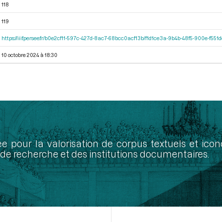
118
119
https://iiif.persee.fr/b0e2cf11-597c-427d-8ac7-68bcc0acf13b/f1d1ce3a-9b4b-48f5-900e-f551
10 octobre 2024 à 18:30
ée pour la valorisation de corpus textuels et ic
de recherche et des institutions documentaires.