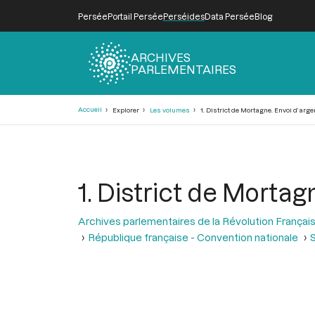
Persée
Portail Persée
Perséides
Data Persée
Blog
ARCHIVES
PARLEMENTAIRES
Fil
Accueil
Explorer
Les volumes
1. District de Mortagne. Envoi d’arge
d'Ariane
1. District de Mortag
Archives parlementaires de la Révolution Françai
République française - Convention nationale
S