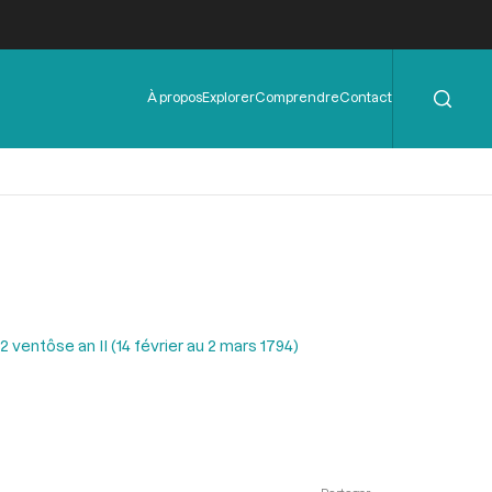
Rechercher
Menu
À propos
Explorer
Comprendre
Contact
de
l'en-
tête
ventôse an II (14 février au 2 mars 1794)