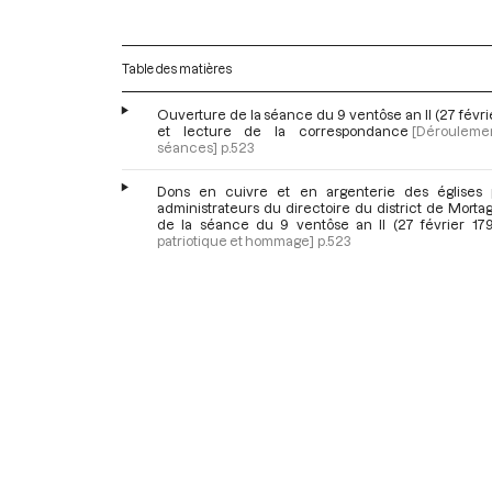
Table des matières
Ouverture de la séance du 9 ventôse an II (27 févri
et lecture de la correspondance
[Dérouleme
séances]
p.523
Dons en cuivre et en argenterie des églises 
administrateurs du directoire du district de Mortag
de la séance du 9 ventôse an II (27 février 179
patriotique et hommage]
p.523