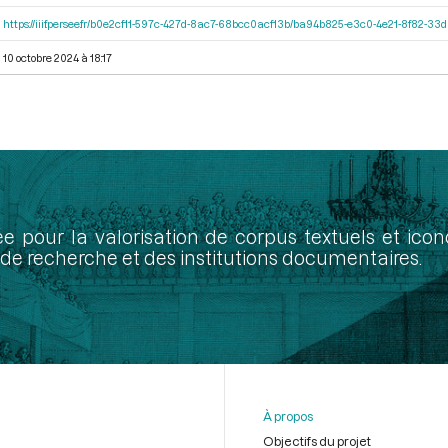
https://iiif.persee.fr/b0e2cf11-597c-427d-8ac7-68bcc0acf13b/ba94b825-e3c0-4e21-8f82-3
10 octobre 2024 à 18:17
ée pour la valorisation de corpus textuels et ic
de recherche et des institutions documentaires.
À propos
Objectifs du projet