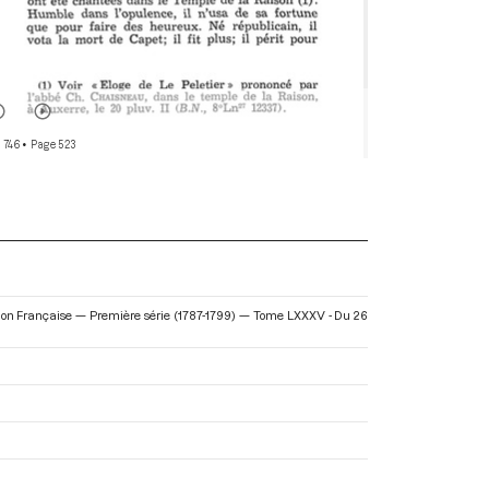
 746
• Page 523
lution Française — Première série (1787-1799) — Tome LXXXV - Du 26