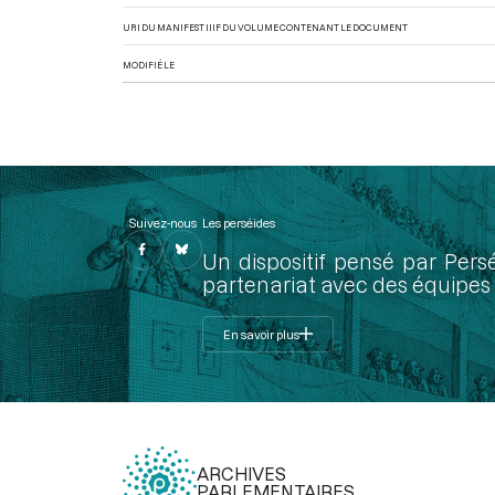
URI DU MANIFEST IIIF DU VOLUME CONTENANT LE DOCUMENT
MODIFIÉ LE
Suivez-nous
Les perséides
Un dispositif pensé par Pers
partenariat avec des équipes 
En savoir plus
ARCHIVES
PARLEMENTAIRES