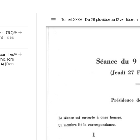
V
Tome LXXXV - Du 26 pluviôse au 12 ventôse an II
i
s
er 1794)
u
nt des
a
l
par les
i
ne, lors
s
4)
[Don
e
u
r
M
i
r
a
d
o
r