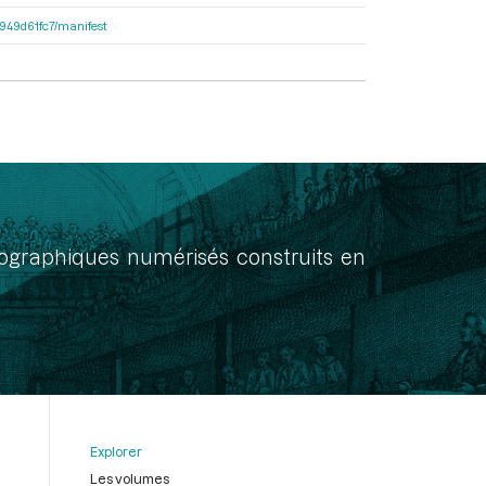
3d949d61fc7/manifest
onographiques numérisés construits en
Explorer
Les volumes