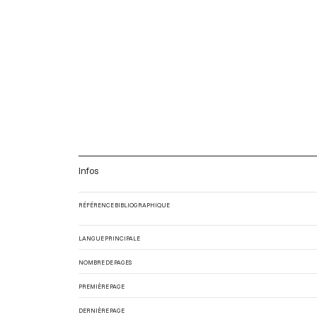
Infos
RÉFÉRENCE BIBLIOGRAPHIQUE
LANGUE PRINCIPALE
NOMBRE DE PAGES
PREMIÈRE PAGE
DERNIÈRE PAGE