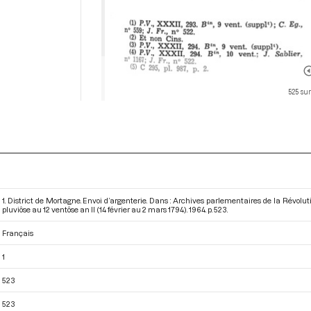
525 sur
1. District de Mortagne. Envoi d’argenterie. Dans : Archives parlementaires de la Révo
pluviôse au 12 ventôse an II (14 février au 2 mars 1794)
. 1964. p. 523.
Français
1
523
523