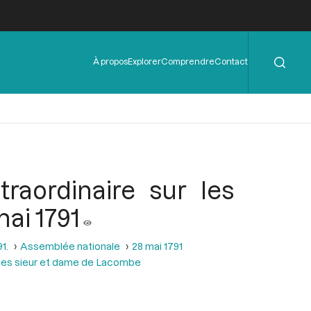
Rechercher
Menu
À propos
Explorer
Comprendre
Contact
de
l'en-
tête
raordinaire sur les
ai 1791
1.
Assemblée nationale
28 mai 1791
et les sieur et dame de Lacombe