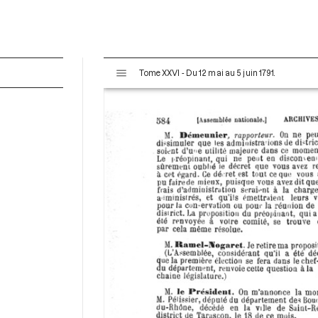
V
Tome XXVI - Du 12 mai au 5 juin 1791.
i
s
u
a
l
i
s
e
u
r
M
i
r
a
d
o