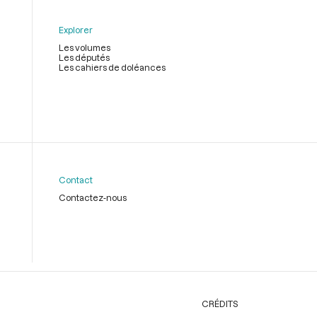
Explorer
Les volumes
Les députés
Les cahiers de doléances
Contact
Contactez-nous
CRÉDITS