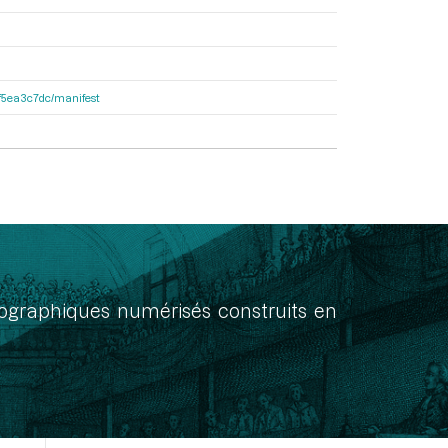
e6f5ea3c7dc/manifest
onographiques numérisés construits en