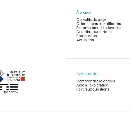
À propos
Objectifs du projet
Orientations scientifiques
Partenaires institutionnels
Contributeurs-trices
Ressources
Actualités
Menu
du
pied
de
Comprendre
page
Comprendre le corpus
Aide à l'exploration
Foire aux questions