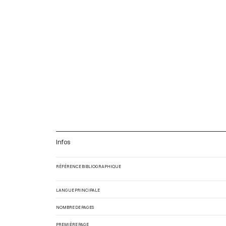
Infos
RÉFÉRENCE BIBLIOGRAPHIQUE
LANGUE PRINCIPALE
NOMBRE DE PAGES
PREMIÈRE PAGE