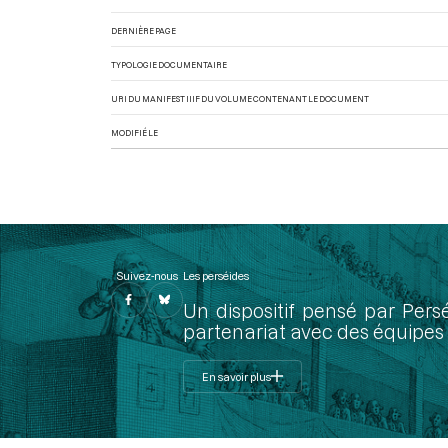
DERNIÈRE PAGE
TYPOLOGIE DOCUMENTAIRE
URI DU MANIFEST IIIF DU VOLUME CONTENANT LE DOCUMENT
MODIFIÉ LE
Suivez-nous
Les perséides
Un dispositif pensé par Pers
partenariat avec des équipes 
En savoir plus