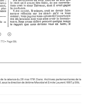
 773
• Page 584
 de la séance du 28 mai 1791. Dans : Archives parlementaires de la
.
, sous la direction de Jérôme Mavidal et Emile Laurent. 1887. p. 584.