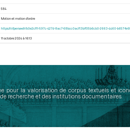
584
Motion et motion d'ordre
https://iiif.persee.fr/b0e2cf11-597c-427d-8ac7-68bcc0acf13b/f05b6cb0-2663-4460-b657-f
11 octobre 2024 à 16:13
ée pour la valorisation de corpus textuels et ic
de recherche et des institutions documentaires.