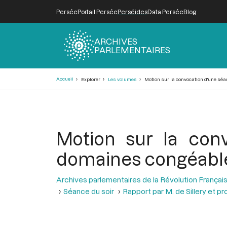
Persée
Portail Persée
Perséides
Data Persée
Blog
ARCHIVES
PARLEMENTAIRES
Fil
Accueil
Explorer
Les volumes
Motion sur la convocation d'une séan
d'Ariane
Motion sur la conv
domaines congéables
Archives parlementaires de la Révolution Françai
Séance du soir
Rapport par M. de Sillery et p