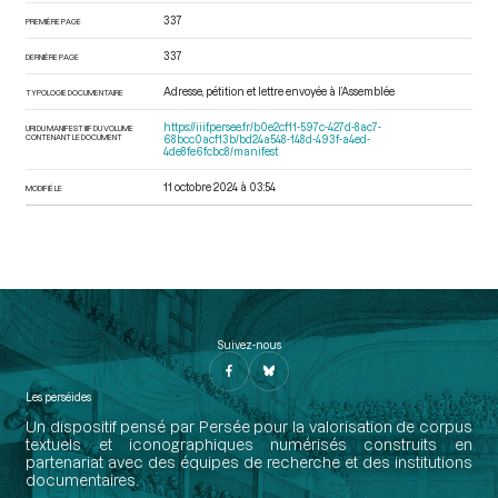
337
PREMIÈRE PAGE
337
DERNIÈRE PAGE
Adresse, pétition et lettre envoyée à l’Assemblée
TYPOLOGIE DOCUMENTAIRE
https://iiif.persee.fr/b0e2cf11-597c-427d-8ac7-
URI DU MANIFEST IIIF DU VOLUME
CONTENANT LE DOCUMENT
68bcc0acf13b/bd24a548-148d-493f-a4ed-
4de8fe6fcbc8/manifest
11 octobre 2024 à 03:54
MODIFIÉ LE
Suivez-nous
Les perséides
Un dispositif pensé par Persée pour la valorisation de corpus
textuels et iconographiques numérisés construits en
partenariat avec des équipes de recherche et des institutions
documentaires.