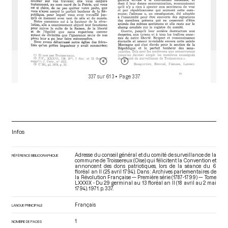
337 sur 613
• Page 337
Infos
Adresse du conseil général et du comité de surveillance de la
RÉFÉRENCE BIBLIOGRAPHIQUE
commune de Troissereux (Oise) qui félicitent la Convention et
annoncent des dons patriotiques, lors de la séance du 6
floréal an II (25 avril 1794). Dans : Archives parlementaires de
la Révolution Française — Première série (1787-1799) — Tome
LXXXIX - Du 29 germinal au 13 floréal an II (18 avril au 2 mai
1794)
. 1971. p. 337.
Français
LANGUE PRINCIPALE
1
NOMBRE DE PAGES